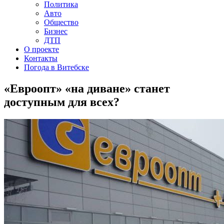
Политика
Авто
Общество
Бизнес
ДТП
О проекте
Контакты
Погода в Витебске
«Евроопт» «на диване» станет
доступным для всех?