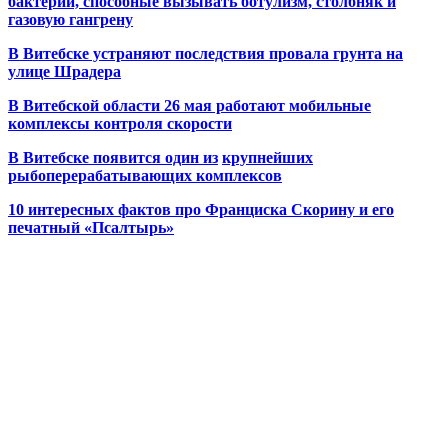
бактерии, способные вызывать ботулизм, столбняк и
газовую гангрену
В Витебске устраняют последствия провала грунта на
улице Шрадера
В Витебской области 26 мая работают мобильные
комплексы контроля скорости
В Витебске появится один из
крупнейших
рыбоперерабатывающих комплексов
10 интересных фактов про Франциска Скорину и его
печатный «Псалтырь»