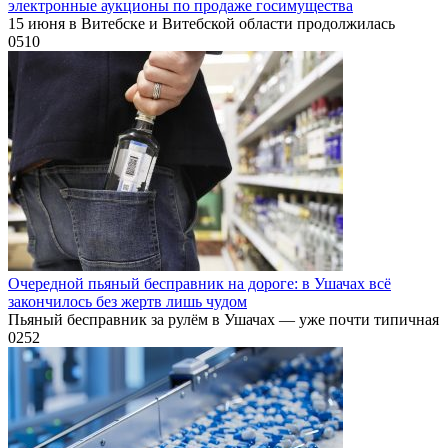
электронные аукционы по продаже госимущества
15 июня в Витебске и Витебской области продолжилась
0
510
Очередной пьяный бесправник на дороге: в Ушачах всё
закончилось без жертв лишь чудом
Пьяный бесправник за рулём в Ушачах — уже почти типичная
0
252