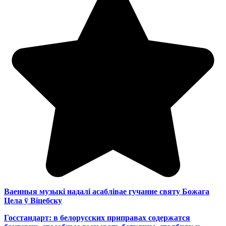
Ваенныя музыкі надалі асаблівае гучанне святу Божага
Цела ў Віцебску
Госстандарт: в белорусских приправах содержатся