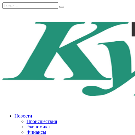
Перейти
Search
к
for:
содержанию
Новости
Происшествия
Экономика
Финансы