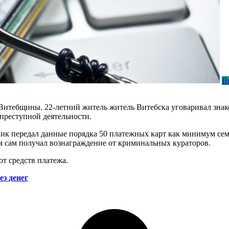
В
Витебщины. 22-летний житель житель Витебска уговаривал зна
преступной деятельности.
нник передал данные порядка 50 платежных карт как минимум се
ом сам получал вознаграждение от криминальных кураторов.
т средств платежа.
з денег