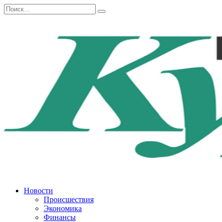
Перейти
Search
к
for:
содержанию
Новости
Происшествия
Экономика
Финансы