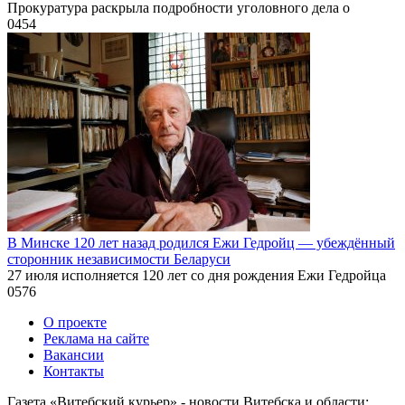
Прокуратура раскрыла подробности уголовного дела о
0
454
В Минске 120 лет назад родился Ежи Гедройц — убеждённый
сторонник независимости Беларуси
27 июля исполняется 120 лет со дня рождения Ежи Гедройца
0
576
О проекте
Реклама на сайте
Вакансии
Контакты
Газета «Витебский курьер» - новости Витебска и области: