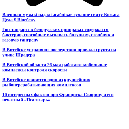
Ваенныя музыкі надалі асаблівае гучанне святу Божага
Цела ў Віцебску
Госстандарт: в белорусских приправах содержатся
бактерии, способные вызывать ботулизм, столбняк и
газовую гангрену
В Витебске устраняют последствия провала грунта на
улице Шрадера
В Витебской области 26 мая работают мобильные
комплексы контроля скорости
В Витебске появится один из
крупнейших
рыбоперерабатывающих комплексов
10 интересных фактов про Франциска Скорину и его
печатный «Псалтырь»