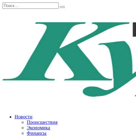
Перейти
Search
к
for:
содержанию
Новости
Происшествия
Экономика
Финансы