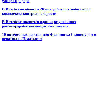
улице Шрадера
В Витебской области 26 мая работают мобильные
комплексы контроля скорости
В Витебске появится один из
крупнейших
рыбоперерабатывающих комплексов
10 интересных фактов про Франциска Скорину и его
печатный «Псалтырь»