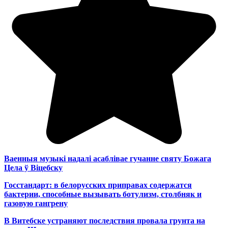
Ваенныя музыкі надалі асаблівае гучанне святу Божага
Цела ў Віцебску
Госстандарт: в белорусских приправах содержатся
бактерии, способные вызывать ботулизм, столбняк и
газовую гангрену
В Витебске устраняют последствия провала грунта на