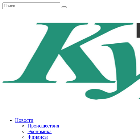
Перейти
Search
к
for:
содержанию
Новости
Происшествия
Экономика
Финансы