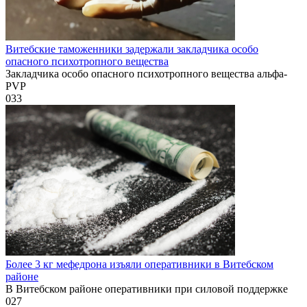
Витебские таможенники задержали закладчика особо
опасного психотропного вещества
Закладчика особо опасного психотропного вещества альфа-
PVP
0
33
Более 3 кг мефедрона изъяли оперативники в Витебском
районе
В Витебском районе оперативники при силовой поддержке
0
27