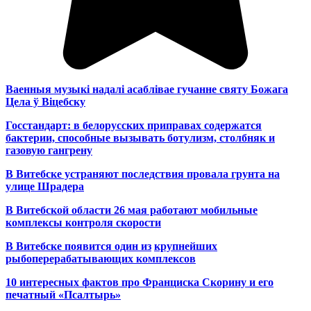
Ваенныя музыкі надалі асаблівае гучанне святу Божага
Цела ў Віцебску
Госстандарт: в белорусских приправах содержатся
бактерии, способные вызывать ботулизм, столбняк и
газовую гангрену
В Витебске устраняют последствия провала грунта на
улице Шрадера
В Витебской области 26 мая работают мобильные
комплексы контроля скорости
В Витебске появится один из
крупнейших
рыбоперерабатывающих комплексов
10 интересных фактов про Франциска Скорину и его
печатный «Псалтырь»