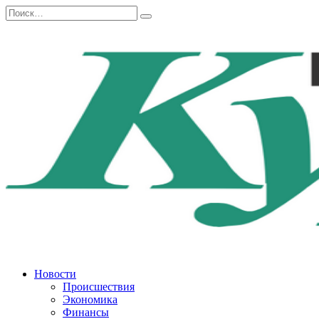
Перейти
Search
к
for:
содержанию
Новости
Происшествия
Экономика
Финансы