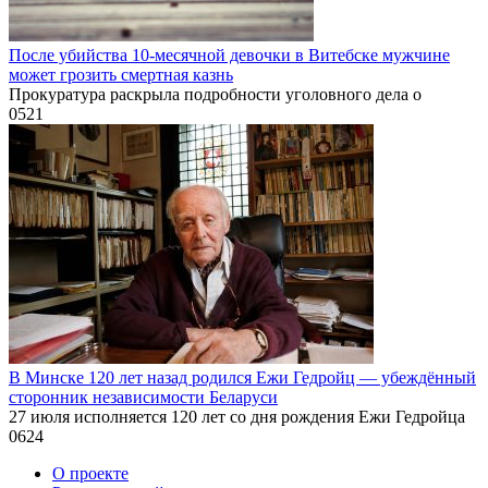
После убийства 10-месячной девочки в Витебске мужчине
может грозить смертная казнь
Прокуратура раскрыла подробности уголовного дела о
0
521
В Минске 120 лет назад родился Ежи Гедройц — убеждённый
сторонник независимости Беларуси
27 июля исполняется 120 лет со дня рождения Ежи Гедройца
0
624
О проекте