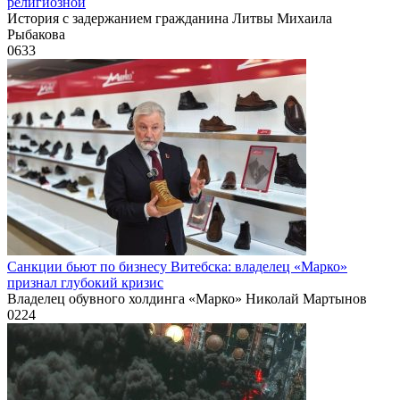
религиозной
История с задержанием гражданина Литвы Михаила
Рыбакова
0
633
Санкции бьют по бизнесу Витебска: владелец «Марко»
признал глубокий кризис
Владелец обувного холдинга «Марко» Николай Мартынов
0
224