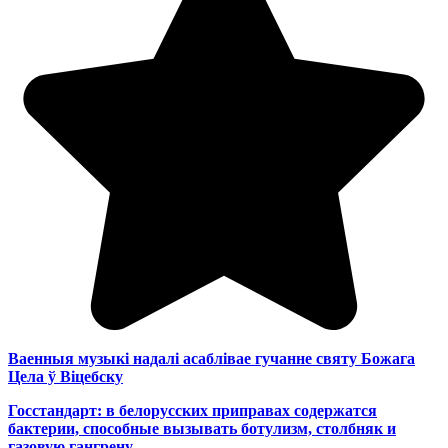
Ваенныя музыкі надалі асаблівае гучанне святу Божага
Цела ў Віцебску
Госстандарт: в белорусских приправах содержатся
бактерии, способные вызывать ботулизм, столбняк и
газовую гангрену