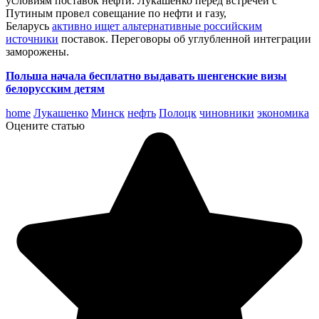
условиям поставок нефти. Лукашенко перед встречей с
Путиным провел совещание по нефти и газу,
Беларусь
активно ищет альтернативные российским
источники
поставок. Переговоры об углубленной интеграции
заморожены.
Польша начала бесплатно выдавать шенгенские визы
белорусским детям
home
Лукашенко
Минск
нефть
Полоцк
чиновники
экономика
Оцените статью