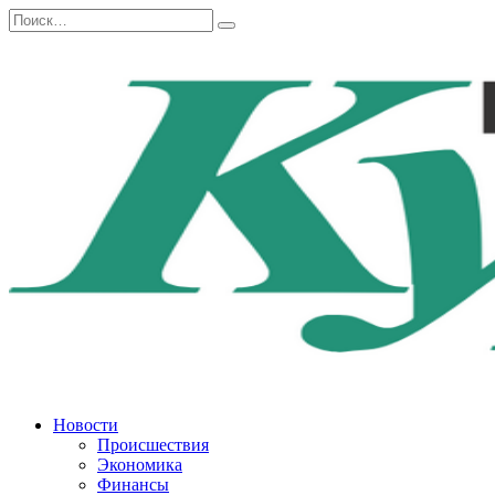
Перейти
Search
к
for:
содержанию
Новости
Происшествия
Экономика
Финансы