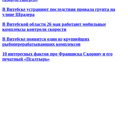
В Витебске устраняют последствия провала грунта на
улице Шрадера
В Витебской области 26 мая работают мобильные
комплексы контроля скорости
В Витебске появится один из
крупнейших
рыбоперерабатывающих комплексов
10 интересных фактов про Франциска Скорину и его
печатный «Псалтырь»