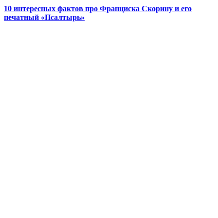
10 интересных фактов про Франциска Скорину и его
печатный «Псалтырь»