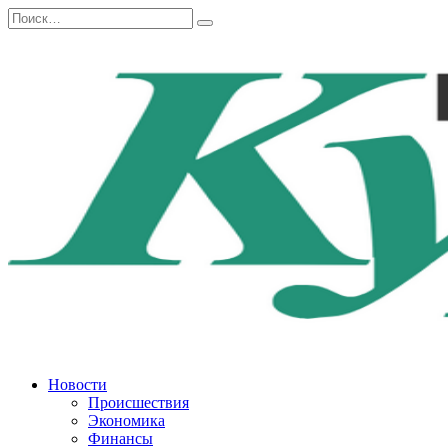
Перейти
Search
к
for:
содержанию
Новости
Происшествия
Экономика
Финансы