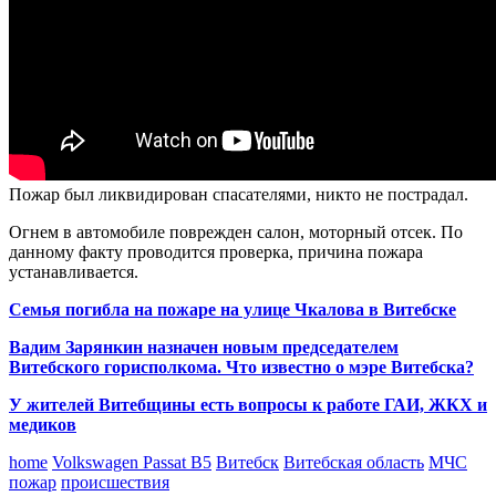
Пожар был ликвидирован спасателями, никто не пострадал.
Огнем в автомобиле поврежден салон, моторный отсек. По
данному факту проводится проверка, причина пожара
устанавливается.
Семья погибла на пожаре на улице Чкалова в Витебске
Вадим Зарянкин назначен новым председателем
Витебского горисполкома. Что известно о мэре Витебска?
У жителей Витебщины есть вопросы к работе ГАИ, ЖКХ и
медиков
home
Volkswagen Passat B5
Витебск
Витебская область
МЧС
пожар
происшествия