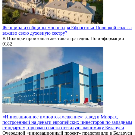
Женщина из общины монастыря Ефросиньи Полоцкой сожгла
заживо свою духовную сестру?
В Полоцке произошла жестокая трагедия. По информации
0
182
«Инновационное импортозамещение»: завод в Миорах,
построенный на деньги европейских инвесторов по западным
стандартам, призван спасти отсталую экономику Беларуси
Очередной «инновационный проект» представили в Беларуси