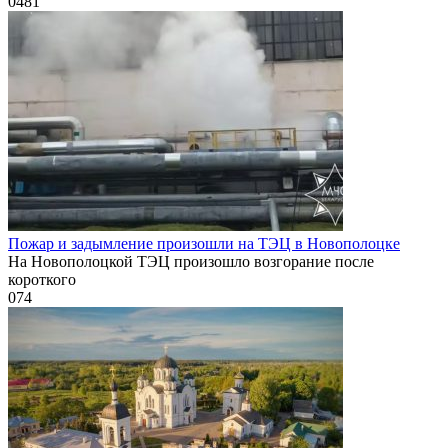
0
481
Пожар и задымление произошли на ТЭЦ в Новополоцке
На Новополоцкой ТЭЦ произошло возгорание после
короткого
0
74