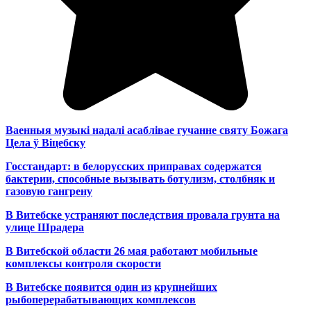
Ваенныя музыкі надалі асаблівае гучанне святу Божага
Цела ў Віцебску
Госстандарт: в белорусских приправах содержатся
бактерии, способные вызывать ботулизм, столбняк и
газовую гангрену
В Витебске устраняют последствия провала грунта на
улице Шрадера
В Витебской области 26 мая работают мобильные
комплексы контроля скорости
В Витебске появится один из
крупнейших
рыбоперерабатывающих комплексов