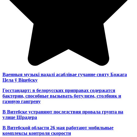
Ваенныя музыкі надалі асаблівае гучанне святу Божага
Цела ў Віцебску
Госстандарт: в белорусских приправах содержатся
бактерии, способные вызывать ботулизм, столбняк и
газовую гангрену
В Витебске устраняют последствия провала грунта на
улице Шрадера
В Витебской области 26 мая работают мобильные
комплексы контроля скорости