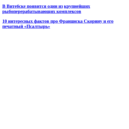
В Витебске появится один из
крупнейших
рыбоперерабатывающих комплексов
10 интересных фактов про Франциска Скорину и его
печатный «Псалтырь»