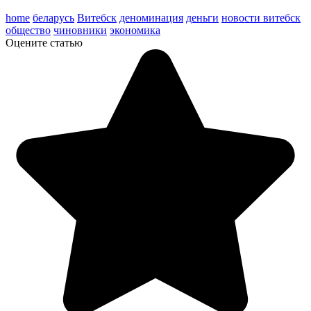
home
беларусь
Витебск
деноминация
деньги
новости витебск
общество
чиновники
экономика
Оцените статью