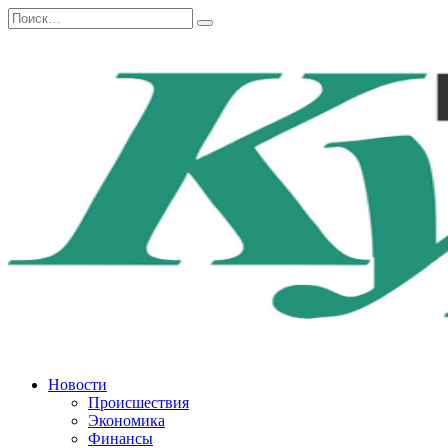
Перейти
Search
к
for:
содержанию
Новости
Происшествия
Экономика
Финансы