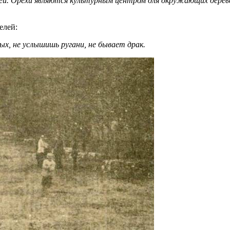
ей. Орехи являются культурным центром для окружающих дереве
елей:
ых, не услышишь ругани, не бывает драк.