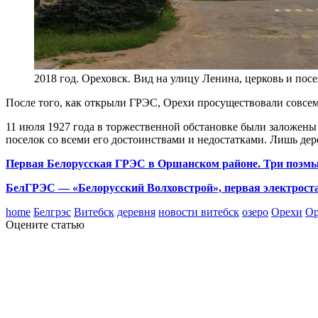
2018 год. Ореховск. Вид на улицу Ленина, церковь и по
После того, как открыли ГРЭС, Орехи просуществовали совсем
11 июля 1927 года в торжественной обстановке были заложены
поселок со всеми его достоинствами и недостатками. Лишь д
Первая Белорусская ГРЭС в Оршанском районе. Три поэмы,
БелГРЭС — «Белорусский Волховстрой», первая электроста
home
Белгрэс
Витебск
деревня
новости витебск
озеро
Орехи
Ор
Оцените статью