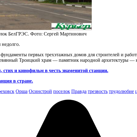
селок БелГРЭС. Фото: Сергей Мартинович
 недолго.
 фундаменты первых трехэтажных домов для строителей и работ
еревянный Троицкий храм — памятник народной архитектуры — н
 стих и кинофильм в честь знаменитой станции.
нция в стране.
еховск
Орша
Осинстрой
поселок
Правда
трезвость
трудолюбие