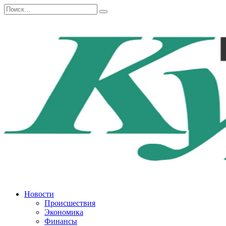
Перейти
Search
к
for:
содержанию
Новости
Происшествия
Экономика
Финансы