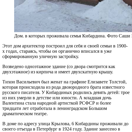
Дом. в которых проживала семья Кибардина. Фото Саши
Этот дом архитектор построил для себя и своей семьи в 1900-
х годах, стараясь, чтобы он органично вписался в уже
сформированную уличную застройку.
Возведено одноэтажное здание (со двора смотрится как
двухэтажное) из кирпича и имеет двухскатную крышу.
Тихон Васильевич был женат на графине Елизавете Толстой,
которая происходила из рода двоюродного брата известного
русского писателя. У Кибардиных родились девять детей: трое
из них умерли в детстве или юности. А младшая дочь
Валентина стала народной артисткой РСФСР и более
тридцати лет отработала в ленинградском Большом
драматическом театре.
В доме по адресу улица Крылова, 6 Кибардины проживали до
своего отъезда в Петербург в 1924 году. Здание занесено в