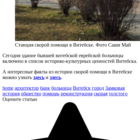
Станция скорой помощи в Витебске. Фото Саши Май
Сегодня здание бывшей витебской еврейской больницы
включено в список историко-культурных ценностей Витебска.
А интересные факты из истории скорой помощи в Витебске
можно узнать
здесь
и
здесь
.
home
архитектор
банк
больница
Витебск
город
Замковая
история
общество
помощь
реконструкция
скорая
толстого
Оцените статью