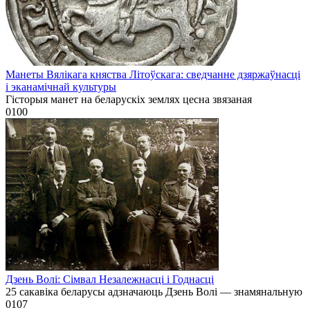
Манеты Вялікага княства Літоўскага: сведчанне дзяржаўнасці
і эканамічнай культуры
Гісторыя манет на беларускіх землях цесна звязаная
0
100
Дзень Волі: Сімвал Незалежнасці і Годнасці
25 сакавіка беларусы адзначаюць Дзень Волі — знамянальную
0
107