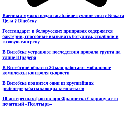
Ваенныя музыкі надалі асаблівае гучанне святу Божага
Цела ў Віцебску
Госстандарт: в белорусских приправах содержатся
бактерии, способные вызывать ботулизм, столбняк и
газовую гангрену
В Витебске устраняют последствия провала грунта на
улице Шрадера
В Витебской области 26 мая работают мобильные
комплексы контроля скорости
В Витебске появится один из
крупнейших
рыбоперерабатывающих комплексов
10 интересных фактов про Франциска Скорину и его
печатный «Псалтырь»