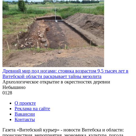
Древний мир под ногами: стоянка возрастом 9,5 тысяч лет в
Витебской области раскрывает тайны мезолита
Археологическое открытие в окрестностях деревни
Небышино
0
128
О проекте
Реклама на сайте
Вакансии
Контакты
Газета «Витебский курьер» - новости Витебска и области:
происшествия, мероприятия, экономика, культура, погода,