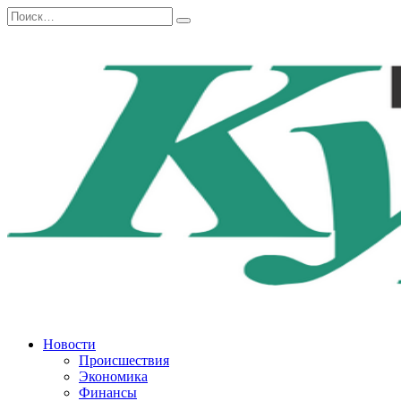
Перейти
Search
к
for:
содержанию
Новости
Происшествия
Экономика
Финансы