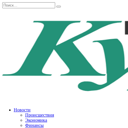
Перейти
Search
к
for:
содержанию
Новости
Происшествия
Экономика
Финансы