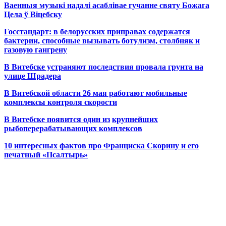
Ваенныя музыкі надалі асаблівае гучанне святу Божага
Цела ў Віцебску
Госстандарт: в белорусских приправах содержатся
бактерии, способные вызывать ботулизм, столбняк и
газовую гангрену
В Витебске устраняют последствия провала грунта на
улице Шрадера
В Витебской области 26 мая работают мобильные
комплексы контроля скорости
В Витебске появится один из
крупнейших
рыбоперерабатывающих комплексов
10 интересных фактов про Франциска Скорину и его
печатный «Псалтырь»