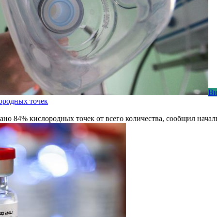
Ви
ородных точек
ано 84% кислородных точек от всего количества, сообщил нача