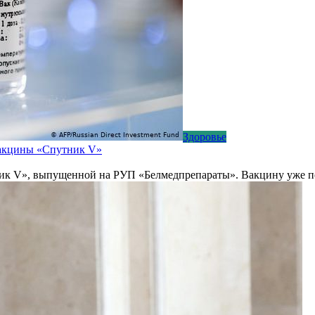
Здоровье
 вакцины «Спутник V»
тник V», выпущенной на РУП «Белмедпрепараты». Вакцину уже 