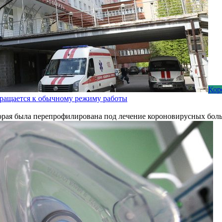
Кор
вращается к обычному режиму работы
торая была перепрофилирована под лечение короновирусных бол