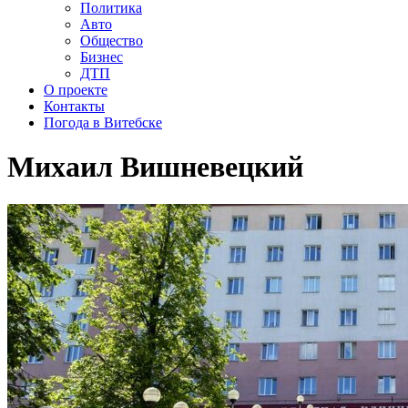
Политика
Авто
Общество
Бизнес
ДТП
О проекте
Контакты
Погода в Витебске
Михаил Вишневецкий