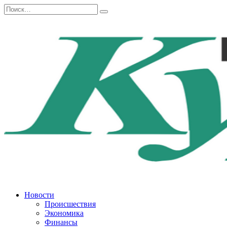
Перейти
Search
к
for:
содержанию
Новости
Происшествия
Экономика
Финансы