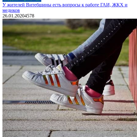
У жителей Витебщины есть вопросы к работе ГАИ, ЖКХ и
медиков
26.01.2020
4
578