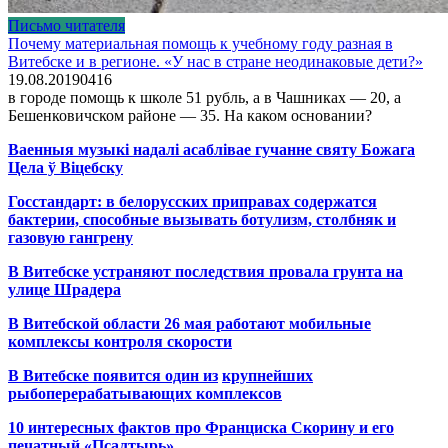
Письмо читателя
Почему материальная помощь к учебному году разная в
Витебске и в регионе. «У нас в стране неодинаковые дети?»
19.08.2019
0
416
в городе помощь к школе 51 рубль, а в Чашниках — 20, а
Бешенковичском районе — 35. На каком основании?
Ваенныя музыкі надалі асаблівае гучанне святу Божага
Цела ў Віцебску
Госстандарт: в белорусских приправах содержатся
бактерии, способные вызывать ботулизм, столбняк и
газовую гангрену
В Витебске устраняют последствия провала грунта на
улице Шрадера
В Витебской области 26 мая работают мобильные
комплексы контроля скорости
В Витебске появится один из
крупнейших
рыбоперерабатывающих комплексов
10 интересных фактов про Франциска Скорину и его
печатный «Псалтырь»