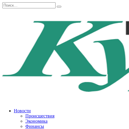
Перейти
Search
к
for:
содержанию
Новости
Происшествия
Экономика
Финансы