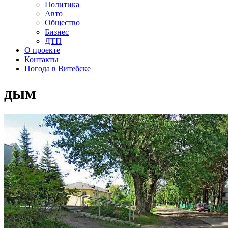
Политика
Авто
Общество
Бизнес
ДТП
О проекте
Контакты
Погода в Витебске
дым