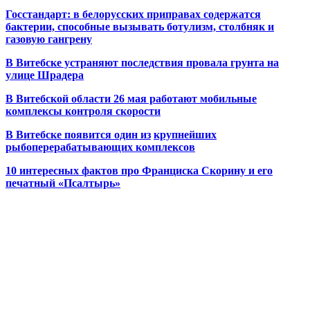
Госстандарт: в белорусских приправах содержатся
бактерии, способные вызывать ботулизм, столбняк и
газовую гангрену
В Витебске устраняют последствия провала грунта на
улице Шрадера
В Витебской области 26 мая работают мобильные
комплексы контроля скорости
В Витебске появится один из
крупнейших
рыбоперерабатывающих комплексов
10 интересных фактов про Франциска Скорину и его
печатный «Псалтырь»