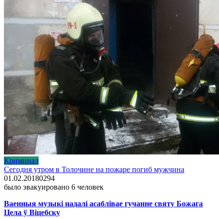
Криминал
Сегодня утром в Толочине на пожаре погиб мужчина
01.02.2018
0
294
было эвакуировано 6 человек
Ваенныя музыкі надалі асаблівае гучанне святу Божага
Цела ў Віцебску