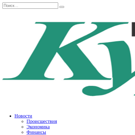
Перейти
Search
к
for:
содержанию
Новости
Происшествия
Экономика
Финансы