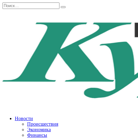
Перейти
Search
к
for:
содержанию
Новости
Происшествия
Экономика
Финансы