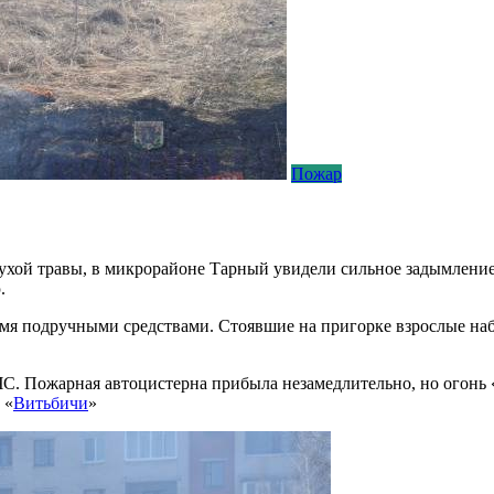
Пожар
хой травы, в микрорайоне Тарный увидели сильное задымление
.
амя подручными средствами. Стоявшие на пригорке взрослые на
. Пожарная автоцистерна прибыла незамедлительно, но огонь «
 «
Витьбичи
»