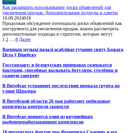
Бизнес
Как расширить использование доски объявлений для
увеличения продаж: Дополнительные подходы и советы
10.09.2024
0
18
Продолжая обсуждение потенциала доски объявлений как
инструмента для увеличения продаж, важно рассмотреть
дополнительные подходы и стратегии, которые могут
Пагинация
1
2
…
8
Далее
записей
Ваенныя музыкі надалі асаблівае гучанне святу Божага
Цела ў Віцебску
Госстандарт: в белорусских приправах содержатся
бактерии, способные вызывать ботулизм, столбняк и
газовую гангрену
В Витебске устраняют последствия провала грунта на
улице Шрадера
В Витебской области 26 мая работают мобильные
комплексы контроля скорости
В Витебске появится один из
крупнейших
рыбоперерабатывающих комплексов
10 интересных фактов про Франциска Скорину и его