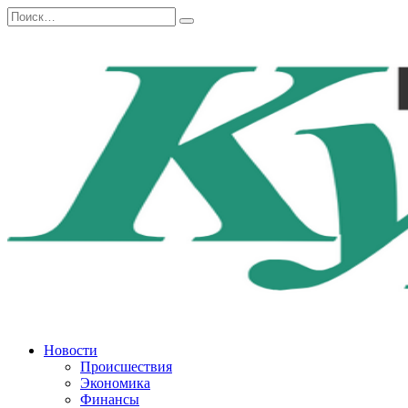
Перейти
Search
к
for:
содержанию
Новости
Происшествия
Экономика
Финансы