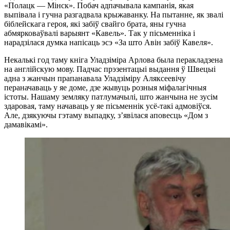
«Полацк — Мінск». Побач адпачывала кампанія, якая
выпівала і гучна разгадвала крыжаванку. На пытанне, як звалі
біблейскага героя, які забіў свайго брата, яны гучна
абмярковаўвалі варыянт «Кавель». Так у пісьменніка і
нарадзілася думка напісаць эсэ «За што Авін забіў Кавеля».
Некалькі год таму кніга Уладзіміра Арлова была перакладзена
на англійскую мову. Падчас прэзентацыі выдання ў Швецыі
адна з жанчын прапанавала Уладзіміру Аляксеевічу
пераначаваць у яе доме, дзе жывуць розныя міфалагічныя
істоты. Нашаму земляку патлумачылі, што жанчына не зусім
здаровая, таму начаваць у яе пісьменнік усё-такі адмовіўся.
Але, дзякуючы гэтаму выпадку, з’явілася аповесць «Дом з
дамавікамі».