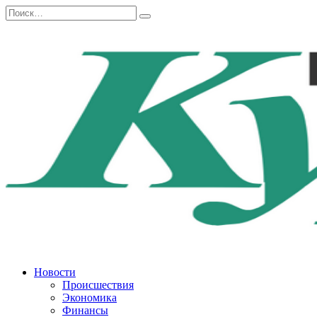
Перейти
Search
к
for:
содержанию
Новости
Происшествия
Экономика
Финансы