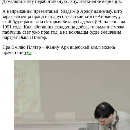
Дамалюйце яму перабінтаваную лапу. Натхненне вернецца.
А напрыканцы прэзентацыі Уладзімір Арлоў адзначыў, што
зараз вядзецца праца над другой часткай кнігі «Айчына», у
якой будзе расказана гісторыя Беларусі ад часоў Напалеона да
1991 года. Калі абставіны складуцца добра, то выданне можа
пабачыць свет ужо праз год, а на вокладцы будзе змешчаны
партрэт Эміліі Плятэр.
Пра Эмілію Плятэр – Жанну’Арк віцебскай зямлі можна
прачытаць
тут
.