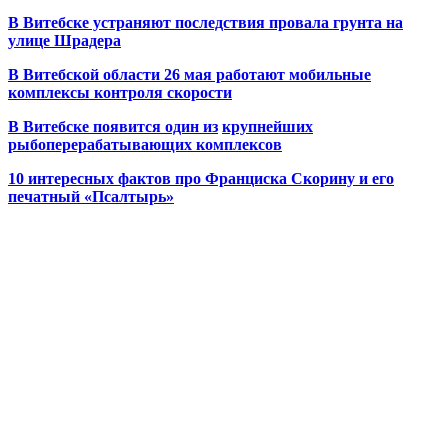
В Витебске устраняют последствия провала грунта на
улице Шрадера
В Витебской области 26 мая работают мобильные
комплексы контроля скорости
В Витебске появится один из
крупнейших
рыбоперерабатывающих комплексов
10 интересных фактов про Франциска Скорину и его
печатный «Псалтырь»