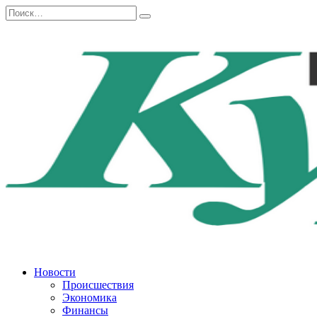
Перейти
Search
к
for:
содержанию
Новости
Происшествия
Экономика
Финансы