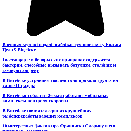
Ваенныя музыкі надалі асаблівае гучанне святу Божага
Цела ў Віцебску
Госстандарт: в белорусских приправах содержатся
бактерии, способные вызывать ботулизм, столбняк и
газовую гангрену
В Витебске устраняют последствия провала грунта на
улице Шрадера
В Витебской области 26 мая работают мобильные
комплексы контроля скорости
В Витебске появится один из
крупнейших
рыбоперерабатывающих комплексов
10 интересных фактов про Франциска Скорину и его