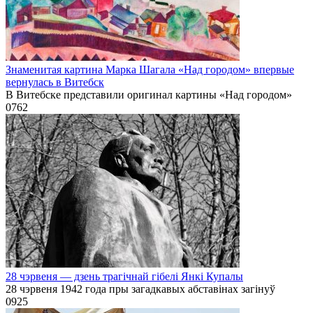
Знаменитая картина Марка Шагала «Над городом» впервые
вернулась в Витебск
В Витебске представили оригинал картины «Над городом»
0
762
28 чэрвеня — дзень трагічнай гібелі Янкі Купалы
28 чэрвеня 1942 года пры загадкавых абставінах загінуў
0
925