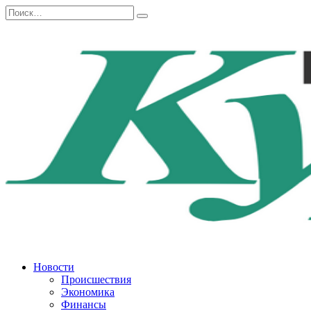
Перейти
Search
к
for:
содержанию
Новости
Происшествия
Экономика
Финансы