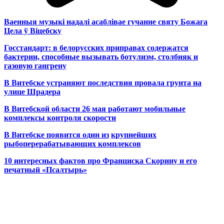
Ваенныя музыкі надалі асаблівае гучанне святу Божага
Цела ў Віцебску
Госстандарт: в белорусских приправах содержатся
бактерии, способные вызывать ботулизм, столбняк и
газовую гангрену
В Витебске устраняют последствия провала грунта на
улице Шрадера
В Витебской области 26 мая работают мобильные
комплексы контроля скорости
В Витебске появится один из
крупнейших
рыбоперерабатывающих комплексов
10 интересных фактов про Франциска Скорину и его
печатный «Псалтырь»