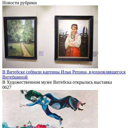
Новости рубрики
В Витебске собрали картины Ильи Репина, вдохновлявшегося
Витебщиной
В Художественном музее Витебска открылась выставка
0
627