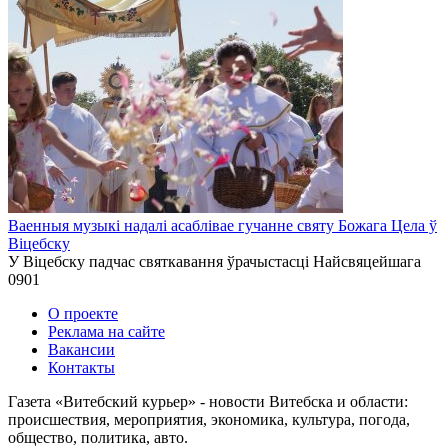
Ваенныя музыкі надалі асаблівае гучанне святу Божага Цела ў
Віцебску
У Віцебску падчас святкавання ўрачыстасці Найсвяцейшага
0
901
О проекте
Реклама на сайте
Вакансии
Контакты
Газета «Витебский курьер» - новости Витебска и области:
происшествия, мероприятия, экономика, культура, погода,
общество, политика, авто.