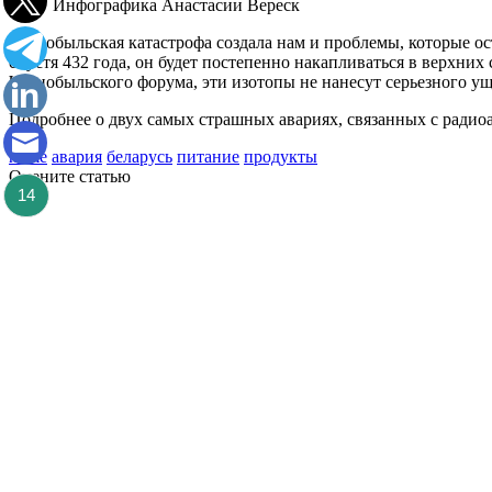
Инфографика Анастасии Вереск
Чернобыльская катастрофа создала нам и проблемы, которые о
спустя 432 года, он будет постепенно накапливаться в верхних
Чернобыльского форума, эти изотопы не нанесут серьезного уще
Подробнее о двух самых страшных авариях, связанных с рад
home
авария
беларусь
питание
продукты
Оцените статью
14