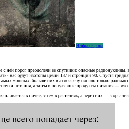
Инфографика
те с ней порог преодолели ее спутники: опасные радионуклиды,
ть» нас будут изотопы цезий-137 и стронций-90. Спустя тридца
самых мощных: больше них в атмосферу попало только радиоакти
епочки питания, а затем в популярные продукты питания — мясо
апливается в почве, затем в растениях, а через них — в органи