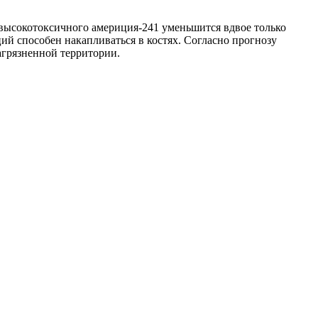
о высокотоксичного америция-241 уменьшится вдвое только
ций способен накапливаться в костях. Согласно прогнозу
загрязненной территории.