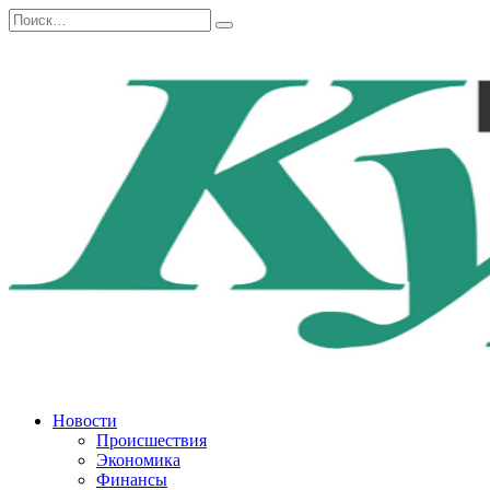
Перейти
Search
к
for:
содержанию
Новости
Происшествия
Экономика
Финансы