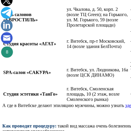
ул. Чкалова, д. 50, корп. 2
Сеть салонов
(возле ТЦ Green); на Горького,
«ЕВРОСТИЛЬ»
ул. М. Горького, 59 (возле
Пролетарской площади)
г. Витебск, пр-т Московский,
Студия красоты «АГАТ»
14 (возле здания БелПочта)
8
г. Витебск, ул. Людникова, 16а
SPA-салон «САКУРА»
(возле ЦСК ДИНАМО)
г. Витебск, Смоленская
Студия эстетики «ТанГо»
площадь, 10 (2 этаж, возле
Смоленского рынка)
А где в Витебске делают эпиляцию мужчины, можно узнать
зд
Как проводят процедуру:
такой вид массажа очень болезненн