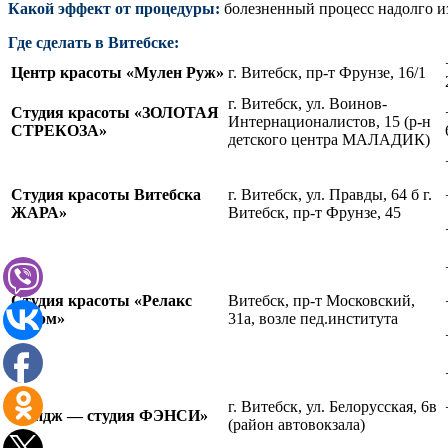
Какой эффект от процедуры:
болезненный процесс надолго из
Где сделать в Витебске:
Центр красоты «Мулен Руж»
г. Витебск, пр-т Фрунзе, 16/1
г. Витебск, ул. Воинов-
Студия красоты «ЗОЛОТАЯ
Интернационалистов, 15 (р-н
СТРЕКОЗА»
детского центра МАЛАДИК)
Студия красоты Витебска
г. Витебск, ул. Правды, 64 б г.
ЖАРА»
Витебск, пр-т Фрунзе, 45
Студия красоты «Релакс
Витебск, пр-т Московский,
Шарм»
31а, возле пед.института
г. Витебск, ул. Белорусская, 6в
Имидж — студия ФЭНСИ»
(район автовокзала)