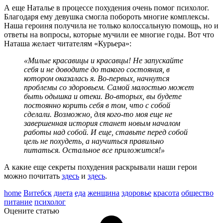
А еще Наталье в процессе похудения очень помог психолог.
Благодаря ему девушка смогла побороть многие комплексы.
Наша героиня получила не только колоссальную помощь, но и
ответы на вопросы, которые мучили ее многие годы. Вот что
Наташа желает читателям «Курьера»:
«Милые красавицы и красавцы! Не запускайте
себя и не доводите до такого состояния, в
котором оказалась я. Во-первых, начнутся
проблемы со здоровьем. Самой малостью может
быть одышка и отеки. Во-вторых, вы будете
постоянно корить себя в том, что с собой
сделали. Возможно, для кого-то моя еще не
завершенная история станет новым началом
работы над собой. И еще, ставьте перед собой
цель не похудеть, а научиться правильно
питаться. Остальное все приложится!»
А какие еще секреты похудения раскрывали наши герои
можно почитать
здесь
и
здесь
.
home
Витебск
диета
еда
женщина
здоровье
красота
общество
питание
психолог
Оцените статью