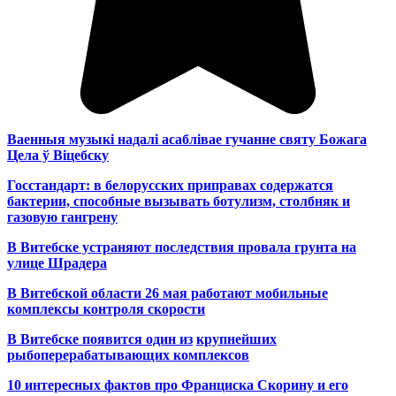
Ваенныя музыкі надалі асаблівае гучанне святу Божага
Цела ў Віцебску
Госстандарт: в белорусских приправах содержатся
бактерии, способные вызывать ботулизм, столбняк и
газовую гангрену
В Витебске устраняют последствия провала грунта на
улице Шрадера
В Витебской области 26 мая работают мобильные
комплексы контроля скорости
В Витебске появится один из
крупнейших
рыбоперерабатывающих комплексов
10 интересных фактов про Франциска Скорину и его