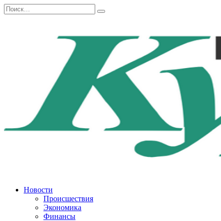
Перейти
Search
к
for:
содержанию
Новости
Происшествия
Экономика
Финансы