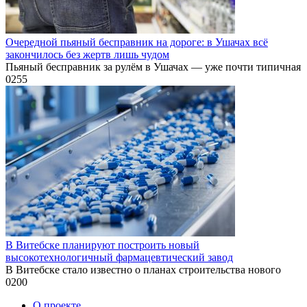
Очередной пьяный бесправник на дороге: в Ушачах всё
закончилось без жертв лишь чудом
Пьяный бесправник за рулём в Ушачах — уже почти типичная
0
255
В Витебске планируют построить новый
высокотехнологичный фармацевтический завод
В Витебске стало известно о планах строительства нового
0
200
О проекте