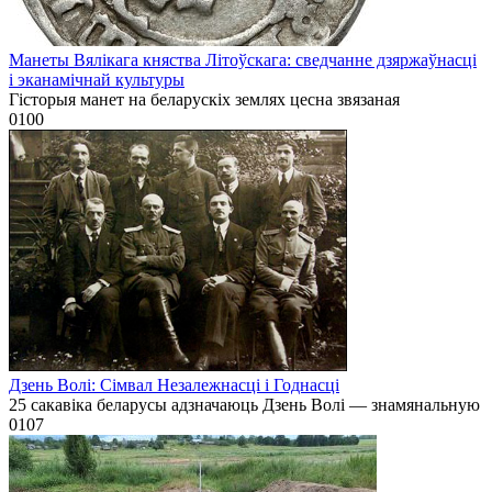
Манеты Вялікага княства Літоўскага: сведчанне дзяржаўнасці
і эканамічнай культуры
Гісторыя манет на беларускіх землях цесна звязаная
0
100
Дзень Волі: Сімвал Незалежнасці і Годнасці
25 сакавіка беларусы адзначаюць Дзень Волі — знамянальную
0
107