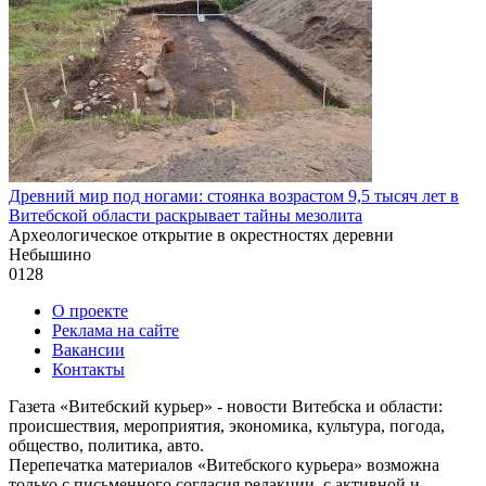
Древний мир под ногами: стоянка возрастом 9,5 тысяч лет в
Витебской области раскрывает тайны мезолита
Археологическое открытие в окрестностях деревни
Небышино
0
128
О проекте
Реклама на сайте
Вакансии
Контакты
Газета «Витебский курьер» - новости Витебска и области:
происшествия, мероприятия, экономика, культура, погода,
общество, политика, авто.
Перепечатка материалов «Витебского курьера» возможна
только с письменного согласия редакции, с активной и