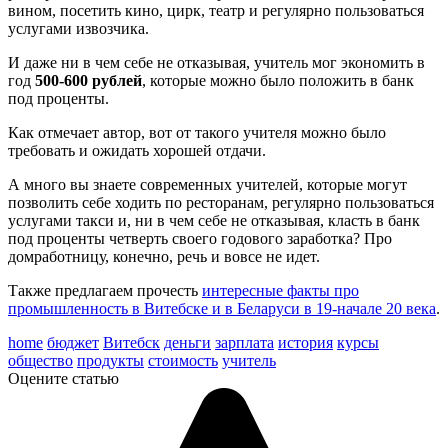
вином, посетить кино, цирк, театр и регулярно пользоваться
услугами извозчика.
И даже ни в чем себе не отказывая, учитель мог экономить в
год
500-600 рублей
, которые можно было положить в банк
под проценты.
Как отмечает автор, вот от такого учителя можно было
требовать и ожидать хорошей отдачи.
А много вы знаете современных учителей, которые могут
позволить себе ходить по ресторанам, регулярно пользоваться
услугами такси и, ни в чем себе не отказывая, класть в банк
под проценты четверть своего годового заработка? Про
домработницу, конечно, речь и вовсе не идет.
Также предлагаем прочесть
интересные факты про
промышленность в Витебске и в Беларуси в 19-начале 20 века
.
home
бюджет
Витебск
деньги
зарплата
история
курсы
общество
продукты
стоимость
учитель
Оцените статью