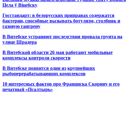
Цела ў Віцебску
Госстандарт: в белорусских приправах содержатся
бактерии, способные вызывать ботулизм, столбняк и
газовую гангрену
В Витебске устраняют последствия провала грунта на
улице Шрадера
В Витебской области 26 мая работают мобильные
комплексы контроля скорости
В Витебске появится один из
крупнейших
рыбоперерабатывающих комплексов
10 интересных фактов про Франциска Скорину и его
печатный «Псалтырь»