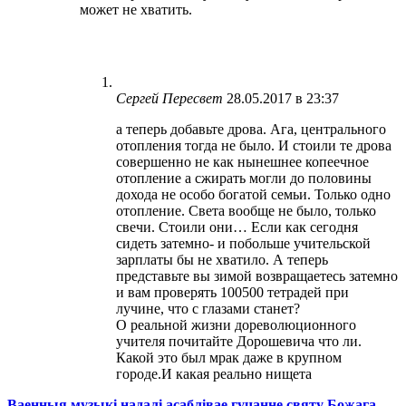
может не хватить.
Сергей Пересвет
28.05.2017 в 23:37
а теперь добавьте дрова. Ага, центрального
отопления тогда не было. И стоили те дрова
совершенно не как нынешнее копеечное
отопление а сжирать могли до половины
дохода не особо богатой семьи. Только одно
отопление. Света вообще не было, только
свечи. Стоили они… Если как сегодня
сидеть затемно- и побольше учительской
зарплаты бы не хватило. А теперь
представьте вы зимой возвращаетесь затемно
и вам проверять 100500 тетрадей при
лучине, что с глазами станет?
О реальной жизни дореволюционного
учителя почитайте Дорошевича что ли.
Какой это был мрак даже в крупном
городе.И какая реально нищета
Ваенныя музыкі надалі асаблівае гучанне святу Божага