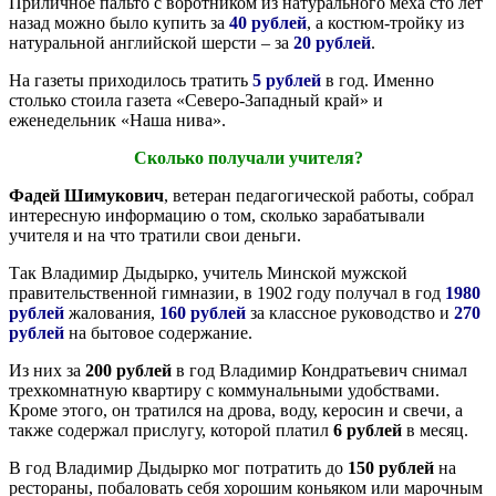
Приличное пальто с воротником из натурального меха сто лет
назад можно было купить за
40 рублей
, а костюм-тройку из
натуральной английской шерсти – за
20 рублей
.
На газеты приходилось тратить
5 рублей
в год. Именно
столько стоила газета «Северо-Западный край» и
еженедельник «Наша нива».
Сколько получали учителя?
Фадей Шимукович
, ветеран педагогической работы, собрал
интересную информацию о том, сколько зарабатывали
учителя и на что тратили свои деньги.
Так Владимир Дыдырко, учитель Минской мужской
правительственной гимназии, в 1902 году получал в год
1980
рублей
жалования,
160 рублей
за классное руководство и
270
рублей
на бытовое содержание.
Из них за
200 рублей
в год Владимир Кондратьевич снимал
трехкомнатную квартиру с коммунальными удобствами.
Кроме этого, он тратился на дрова, воду, керосин и свечи, а
также содержал прислугу, которой платил
6 рублей
в месяц.
В год Владимир Дыдырко мог потратить до
150 рублей
на
рестораны, побаловать себя хорошим коньяком или марочным