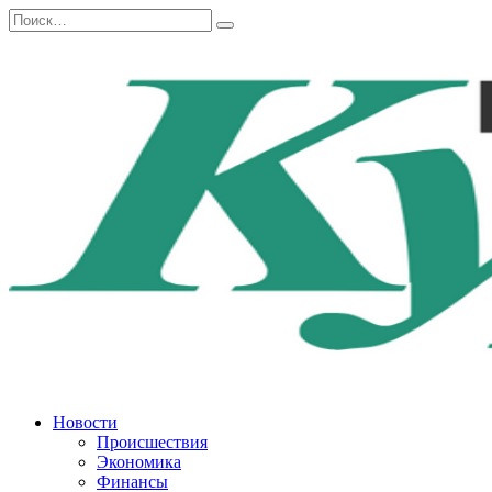
Перейти
Search
к
for:
содержанию
Новости
Происшествия
Экономика
Финансы