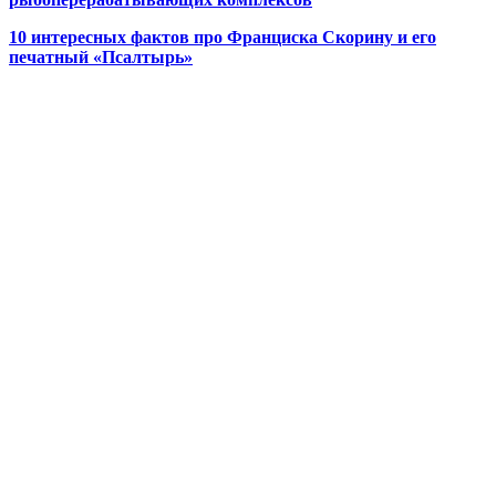
10 интересных фактов про Франциска Скорину и его
печатный «Псалтырь»