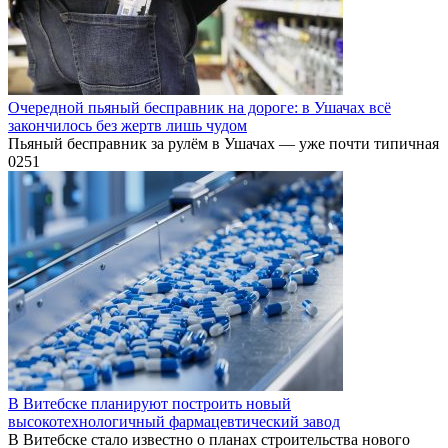
Очередной пьяный бесправник на дороге: в Ушачах всё
закончилось без жертв лишь чудом
Пьяный бесправник за рулём в Ушачах — уже почти типичная
0
251
В Витебске планируют построить новый
высокотехнологичный фармацевтический завод
В Витебске стало известно о планах строительства нового