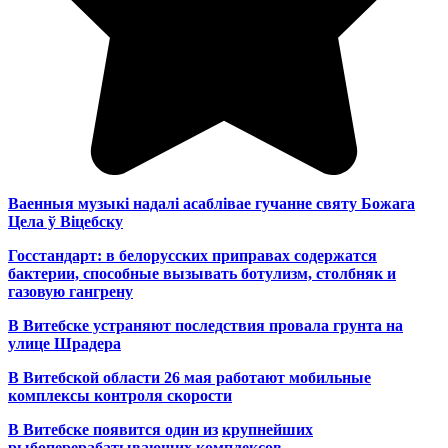
Ваенныя музыкі надалі асаблівае гучанне святу Божага
Цела ў Віцебску
Госстандарт: в белорусских приправах содержатся
бактерии, способные вызывать ботулизм, столбняк и
газовую гангрену
В Витебске устраняют последствия провала грунта на
улице Шрадера
В Витебской области 26 мая работают мобильные
комплексы контроля скорости
В Витебске появится один из
крупнейших
рыбоперерабатывающих комплексов