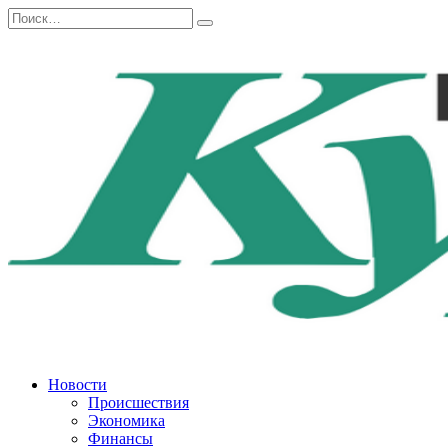
Перейти
Search
к
for:
содержанию
Новости
Происшествия
Экономика
Финансы