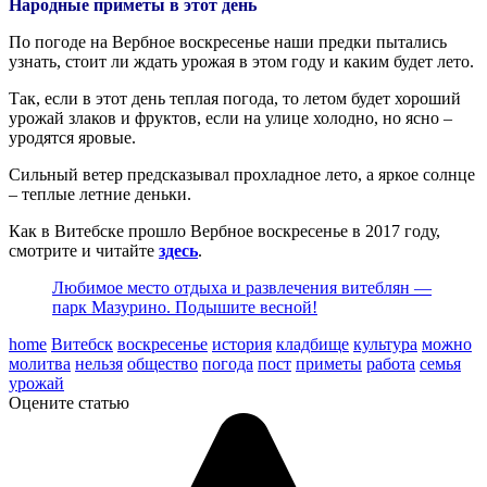
Народные приметы в этот день
По погоде на Вербное воскресенье наши предки пытались
узнать, стоит ли ждать урожая в этом году и каким будет лето.
Так, если в этот день теплая погода, то летом будет хороший
урожай злаков и фруктов, если на улице холодно, но ясно –
уродятся яровые.
Сильный ветер предсказывал прохладное лето, а яркое солнце
– теплые летние деньки.
Как в Витебске прошло Вербное воскресенье в 2017 году,
смотрите и читайте
здесь
.
Любимое место отдыха и развлечения витеблян —
парк Мазурино. Подышите весной!
home
Витебск
воскресенье
история
кладбище
культура
можно
молитва
нельзя
общество
погода
пост
приметы
работа
семья
урожай
Оцените статью