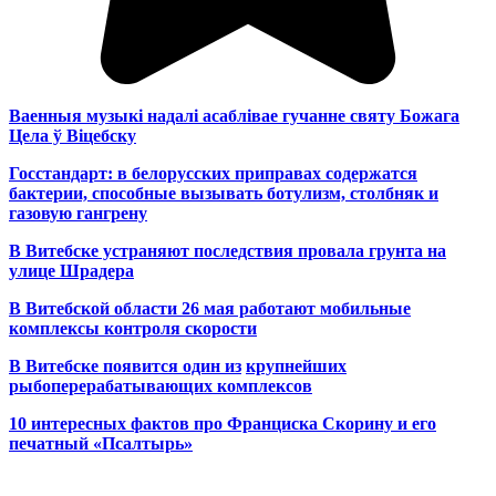
Ваенныя музыкі надалі асаблівае гучанне святу Божага
Цела ў Віцебску
Госстандарт: в белорусских приправах содержатся
бактерии, способные вызывать ботулизм, столбняк и
газовую гангрену
В Витебске устраняют последствия провала грунта на
улице Шрадера
В Витебской области 26 мая работают мобильные
комплексы контроля скорости
В Витебске появится один из
крупнейших
рыбоперерабатывающих комплексов
10 интересных фактов про Франциска Скорину и его
печатный «Псалтырь»