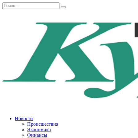
Перейти
Search
к
for:
содержанию
Новости
Происшествия
Экономика
Финансы