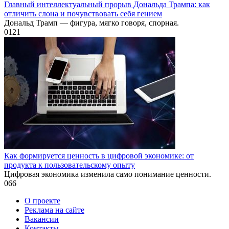
Главный интеллектуальный прорыв Дональда Трампа: как
отличить слона и почувствовать себя гением
Дональд Трамп — фигура, мягко говоря, спорная.
0
121
Как формируется ценность в цифровой экономике: от
продукта к пользовательскому опыту
Цифровая экономика изменила само понимание ценности.
0
66
О проекте
Реклама на сайте
Вакансии
Контакты