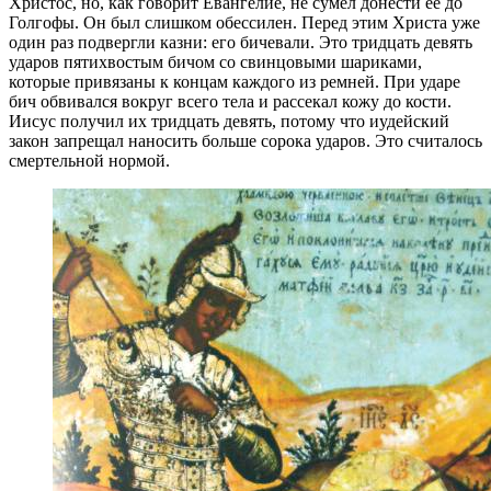
Христос, но, как говорит Евангелие, не сумел донести ее до
Голгофы. Он был слишком обессилен. Перед этим Христа уже
один раз подвергли казни: его бичевали. Это тридцать девять
ударов пятихвостым бичом со свинцовыми шариками,
которые привязаны к концам каждого из ремней. При ударе
бич обвивался вокруг всего тела и рассекал кожу до кости.
Иисус получил их тридцать девять, потому что иудейский
закон запрещал наносить больше сорока ударов. Это считалось
смертельной нормой.