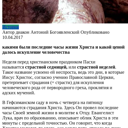
История
Автор
диакон Антоний Богоявленский
Опубликовано
10.04.2017
какими были последние часы жизни Христа и какой ценой
далось искупление человечества
Неделя перед христианским праздником Пасхи
называется
страстной седмицей,
или
страстной неделей
.
Такое название усвоено ей неспроста, ведь это дни, в которые
Иисус Христос, согласно учению Православной Церкви,
претерпевает страдания (= страсти) для искупления
человеческого рода от первородного греха, проклятия и
адских мучений.
В Гефсиманском саду в ночь с четверга на пятницу
начинаются страдания Христа. Здесь Он провел последние
часы Своей земной жизни в молитве к Отцу. Евангелист
Лука, врач по образованию, описывает облик Христа в эти
минуты с предельной точностью. Он говорит, что когда