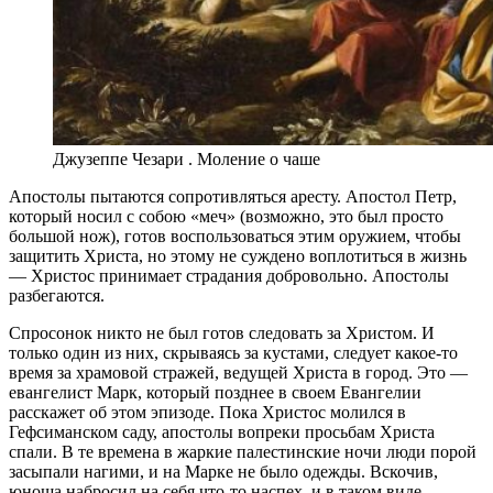
Джузеппе Чезари . Моление о чаше
Апостолы пытаются сопротивляться аресту. Апостол Петр,
который носил с собою «меч» (возможно, это был просто
большой нож), готов воспользоваться этим оружием, чтобы
защитить Христа, но этому не суждено воплотиться в жизнь
— Христос принимает страдания добровольно. Апостолы
разбегаются.
Спросонок никто не был готов следовать за Христом. И
только один из них, скрываясь за кустами, следует какое-то
время за храмовой стражей, ведущей Христа в город. Это —
евангелист Марк, который позднее в своем Евангелии
расскажет об этом эпизоде. Пока Христос молился в
Гефсиманском саду, апостолы вопреки просьбам Христа
спали. В те времена в жаркие палестинские ночи люди порой
засыпали нагими, и на Марке не было одежды. Вскочив,
юноша набросил на себя что-то наспех, и в таком виде