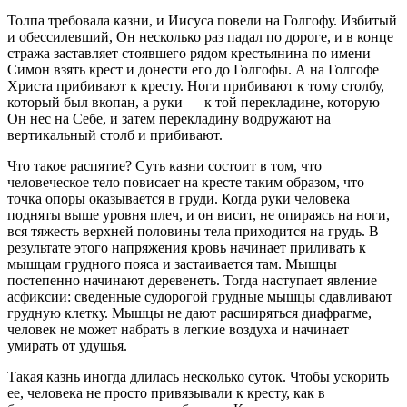
Толпа требовала казни, и Иисуса повели на Голгофу. Избитый
и обессилевший, Он несколько раз падал по дороге, и в конце
стража заставляет стоявшего рядом крестьянина по имени
Симон взять крест и донести его до Голгофы. А на Голгофе
Христа прибивают к кресту. Ноги прибивают к тому столбу,
который был вкопан, а руки — к той перекладине, которую
Он нес на Себе, и затем перекладину водружают на
вертикальный столб и прибивают.
Что такое распятие? Суть казни состоит в том, что
человеческое тело повисает на кресте таким образом, что
точка опоры оказывается в груди. Когда руки человека
подняты выше уровня плеч, и он висит, не опираясь на ноги,
вся тяжесть верхней половины тела приходится на грудь. В
результате этого напряжения кровь начинает приливать к
мышцам грудного пояса и застаивается там. Мышцы
постепенно начинают деревенеть. Тогда наступает явление
асфиксии: сведенные судорогой грудные мышцы сдавливают
грудную клетку. Мышцы не дают расширяться диафрагме,
человек не может набрать в легкие воздуха и начинает
умирать от удушья.
Такая казнь иногда длилась несколько суток. Чтобы ускорить
ее, человека не просто привязывали к кресту, как в