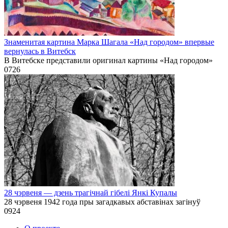
Знаменитая картина Марка Шагала «Над городом» впервые
вернулась в Витебск
В Витебске представили оригинал картины «Над городом»
0
726
28 чэрвеня — дзень трагічнай гібелі Янкі Купалы
28 чэрвеня 1942 года пры загадкавых абставінах загінуў
0
924