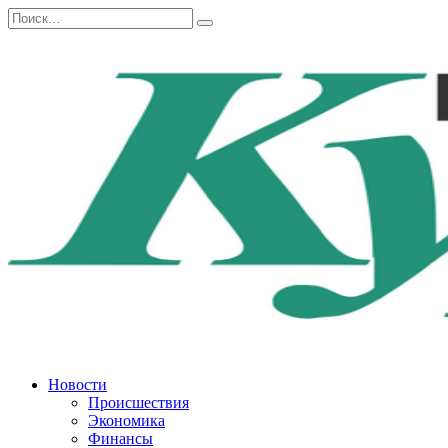
Перейти
Search
к
for:
содержанию
Новости
Происшествия
Экономика
Финансы