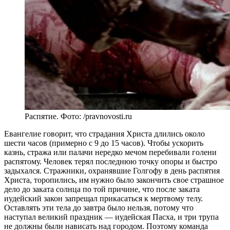
Распятие. Фото: /pravnovosti.ru
Евангелие говорит, что страдания Христа длились около
шести часов (примерно с 9 до 15 часов). Чтобы ускорить
казнь, стража или палачи нередко мечом перебивали голени
распятому. Человек терял последнюю точку опоры и быстро
задыхался. Стражники, охранявшие Голгофу в день распятия
Христа, торопились, им нужно было закончить свое страшное
дело до заката солнца по той причине, что после заката
иудейский закон запрещал прикасаться к мертвому телу.
Оставлять эти тела до завтра было нельзя, потому что
наступал великий праздник — иудейская Пасха, и три трупа
не должны были нависать над городом. Поэтому команда