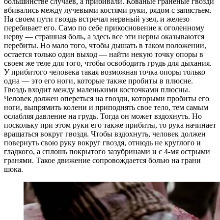
большинстве случаев, а прибивали. Кованые граненые гвозди
вбивались между лучевыми костями руки, рядом с запястьем.
На своем пути гвоздь встречал нервный узел, и железо
перебивает его. Само по себе прикосновение к оголенному
нерву — страшная боль, а здесь все эти нервы оказываются
перебиты. Но мало того, чтобы дышать в таком положении,
остается только один выход — найти некую точку опоры в
своем же теле для того, чтобы освободить грудь для дыхания.
У прибитого человека такая возможная точка опоры только
одна — это его ноги, которые также пробиты в плюсне.
Гвоздь входит между маленькими косточками плюсны.
Человек должен опереться на гвозди, которыми пробиты его
ноги, выпрямить колени и приподнять свое тело, тем самым
ослабляя давление на грудь. Тогда он может вздохнуть. Но
поскольку при этом руки его также прибиты, то рука начинает
вращаться вокруг гвоздя. Чтобы вздохнуть, человек должен
повернуть свою руку вокруг гвоздя, отнюдь не круглого и
гладкого, а сплошь покрытого зазубринами и с 4-мя острыми
гранями. Такое движение сопровождается болью на грани
шока.