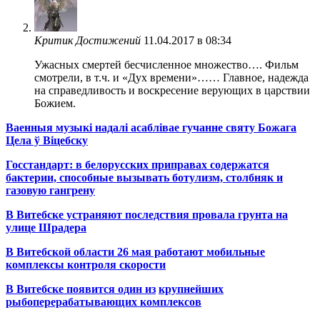
Критик Достижений
11.04.2017 в 08:34
Ужасных смертей бесчисленное множество…. Фильм
смотрели, в т.ч. и «Дух времени»…… Главное, надежда
на справедливость и воскресение верующих в царствии
Божием.
Ваенныя музыкі надалі асаблівае гучанне святу Божага
Цела ў Віцебску
Госстандарт: в белорусских приправах содержатся
бактерии, способные вызывать ботулизм, столбняк и
газовую гангрену
В Витебске устраняют последствия провала грунта на
улице Шрадера
В Витебской области 26 мая работают мобильные
комплексы контроля скорости
В Витебске появится один из
крупнейших
рыбоперерабатывающих комплексов