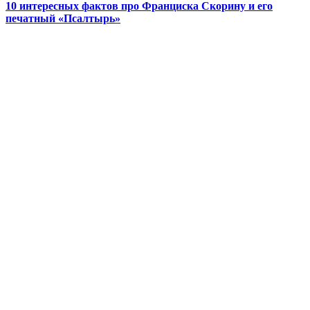
10 интересных фактов про Франциска Скорину и его
печатный «Псалтырь»