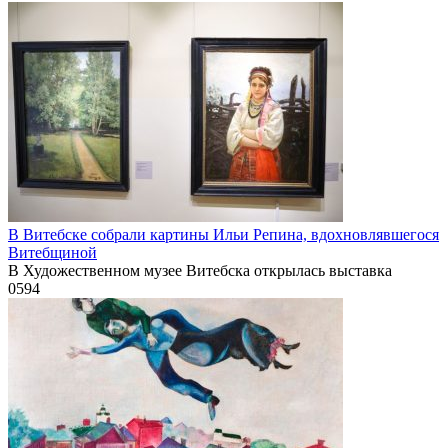
В Витебске собрали картины Ильи Репина, вдохновлявшегося
Витебщиной
В Художественном музее Витебска открылась выставка
0
594