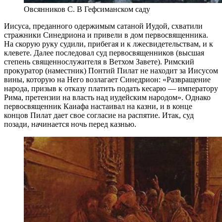
Овсянников С. В Гефсиманском саду
Иисуса, преданного одержимым сатаной Иудой, схватили
стражники Синедриона и привели в дом первосвященника.
На скорую руку судили, прибегая и к лжесвидетельствам, и к
клевете. Далее последовал суд первосвященников (высшая
степень священнослужителя в Ветхом Завете). Римский
прокуратор (наместник) Понтий Пилат не находит за Иисусом
вины, которую на Него возлагает Синедрион: «Развращение
народа, призыв к отказу платить подать кесарю — императору
Рима, претензии на власть над иудейским народом». Однако
первосвященник Каиафа настаивал на казни, и в конце
концов Пилат дает свое согласие на распятие. Итак, суд
позади, начинается ночь перед казнью.