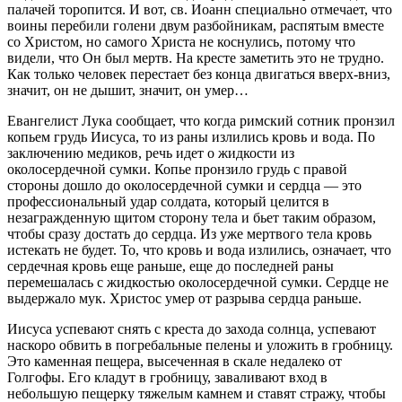
палачей торопится. И вот, св. Иоанн специально отмечает, что
воины перебили голени двум разбойникам, распятым вместе
со Христом, но самого Христа не коснулись, потому что
видели, что Он был мертв. На кресте заметить это не трудно.
Как только человек перестает без конца двигаться вверх-вниз,
значит, он не дышит, значит, он умер…
Евангелист Лука сообщает, что когда римский сотник пронзил
копьем грудь Иисуса, то из раны излились кровь и вода. По
заключению медиков, речь идет о жидкости из
околосердечной сумки. Копье пронзило грудь с правой
стороны дошло до околосердечной сумки и сердца — это
профессиональный удар солдата, который целится в
незагражденную щитом сторону тела и бьет таким образом,
чтобы сразу достать до сердца. Из уже мертвого тела кровь
истекать не будет. То, что кровь и вода излились, означает, что
сердечная кровь еще раньше, еще до последней раны
перемешалась с жидкостью околосердечной сумки. Сердце не
выдержало мук. Христос умер от разрыва сердца раньше.
Иисуса успевают снять с креста до захода солнца, успевают
наскоро обвить в погребальные пелены и уложить в гробницу.
Это каменная пещера, высеченная в скале недалеко от
Голгофы. Его кладут в гробницу, заваливают вход в
небольшую пещерку тяжелым камнем и ставят стражу, чтобы