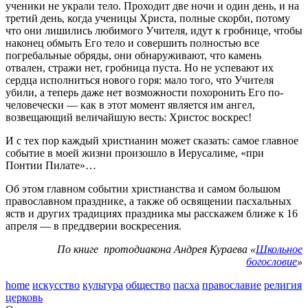
ученики не украли тело. Проходит две ночи и один день, и на
третий день, когда ученицы Христа, полные скорби, потому
что они лишились любимого Учителя, идут к гробнице, чтобы
наконец обмыть Его тело и совершить полностью все
погребальные обряды, они обнаруживают, что камень
отвален, стражи нет, гробница пуста. Но не успевают их
сердца исполниться нового горя: мало того, что Учителя
убили, а теперь даже нет возможности похоронить Его по-
человечески — как в этот момент является им ангел,
возвещающий величайшую весть: Христос воскрес!
И с тех пор каждый христианин может сказать: самое главное
событие в моей жизни произошло в Иерусалиме, «при
Понтии Пилате»…
Об этом главном событии христианства и самом большом
православном празднике, а также об освящении пасхальных
яств и других традициях праздника мы расскажем ближе к 16
апреля — в преддверии воскресения.
По книге протодиакона Андрея Кураева «
Школьное
богословие
»
home
искусство
культура
общество
пасха
православие
религия
церковь