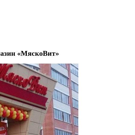
газин «МяскоВит»