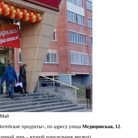
 Май
Витебские продукты», по адресу улица
Медицинская, 12
.
арный день – второй понедельник месяца).