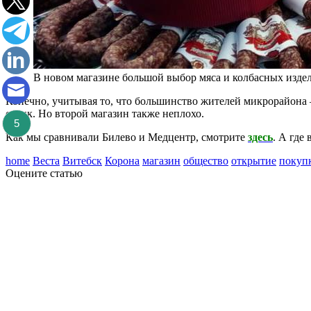
В новом магазине большой выбор мяса и колбасных изд
Конечно, учитывая то, что большинство жителей микрорайона
садик. Но второй магазин также неплохо.
5
Как мы сравнивали Билево и Медцентр, смотрите
здесь
. А где
home
Веста
Витебск
Корона
магазин
общество
открытие
покуп
Оцените статью