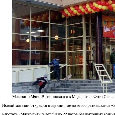
Магазин «МяскоВит» появился в Медцентре. Фото Саши
Новый магазин открылся в здании, где до этого размещались «
Работать «МяскоВит» будет с
8
до
22
часов без выходных (санит