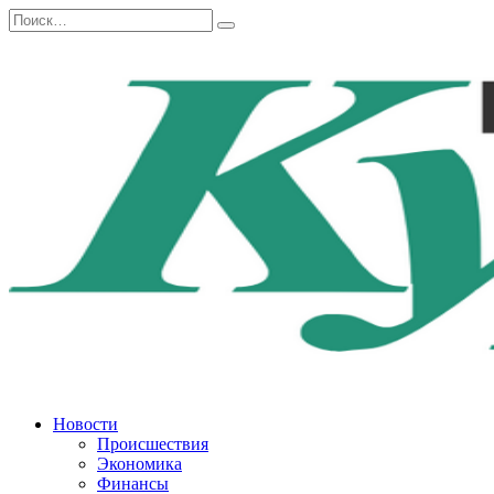
Перейти
Search
к
for:
содержанию
Новости
Происшествия
Экономика
Финансы