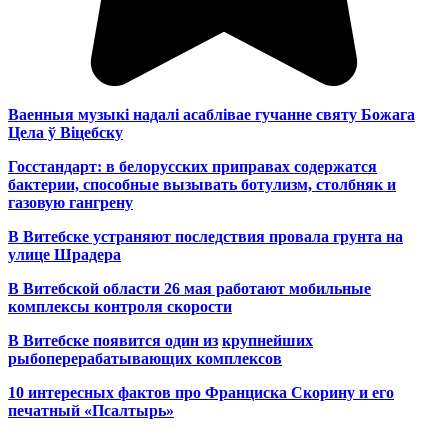
Ваенныя музыкі надалі асаблівае гучанне святу Божага
Цела ў Віцебску
Госстандарт: в белорусских приправах содержатся
бактерии, способные вызывать ботулизм, столбняк и
газовую гангрену
В Витебске устраняют последствия провала грунта на
улице Шрадера
В Витебской области 26 мая работают мобильные
комплексы контроля скорости
В Витебске появится один из
крупнейших
рыбоперерабатывающих комплексов
10 интересных фактов про Франциска Скорину и его
печатный «Псалтырь»