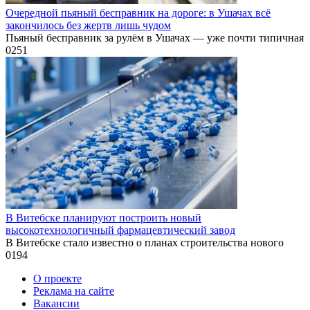
Очередной пьяный бесправник на дороге: в Ушачах всё
закончилось без жертв лишь чудом
Пьяный бесправник за рулём в Ушачах — уже почти типичная
0
251
В Витебске планируют построить новый
высокотехнологичный фармацевтический завод
В Витебске стало известно о планах строительства нового
0
194
О проекте
Реклама на сайте
Вакансии