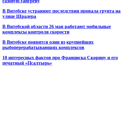
газовую гангрену
В Витебске устраняют последствия провала грунта на
улице Шрадера
В Витебской области 26 мая работают мобильные
комплексы контроля скорости
В Витебске появится один из
крупнейших
рыбоперерабатывающих комплексов
10 интересных фактов про Франциска Скорину и его
печатный «Псалтырь»