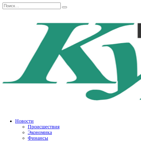
Перейти
Search
к
for:
содержанию
Новости
Происшествия
Экономика
Финансы