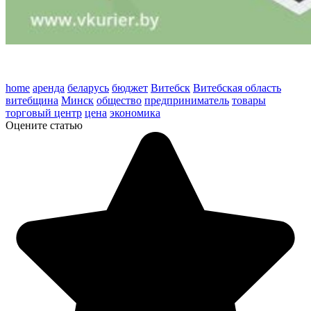
home
аренда
беларусь
бюджет
Витебск
Витебская область
витебщина
Минск
общество
предприниматель
товары
торговый центр
цена
экономика
Оцените статью