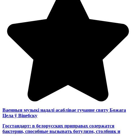
Ваенныя музыкі надалі асаблівае гучанне святу Божага
Цела ў Віцебску
Госстандарт: в белорусских приправах содержатся
бактерии, способные вызывать ботулизм, столбняк и