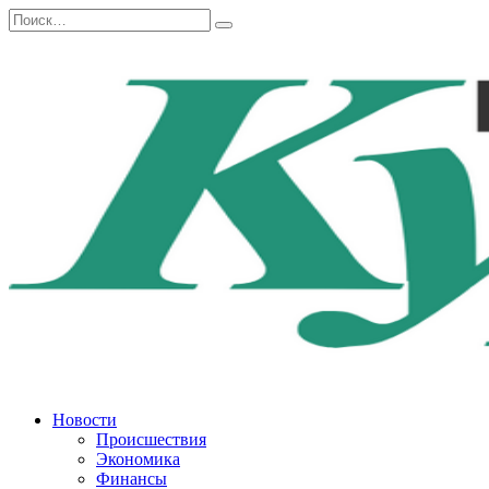
Перейти
Search
к
for:
содержанию
Новости
Происшествия
Экономика
Финансы