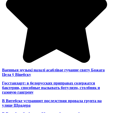
Ваенныя музыкі надалі асаблівае гучанне святу Божага
Цела ў Віцебску
Госстандарт: в белорусских приправах содержатся
бактерии, способные вызывать ботулизм, столбняк и
газовую гангрену
В Витебске устраняют последствия провала грунта на
улице Шрадера