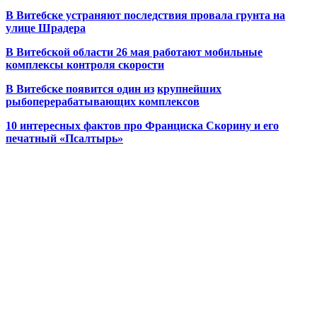
В Витебске устраняют последствия провала грунта на
улице Шрадера
В Витебской области 26 мая работают мобильные
комплексы контроля скорости
В Витебске появится один из
крупнейших
рыбоперерабатывающих комплексов
10 интересных фактов про Франциска Скорину и его
печатный «Псалтырь»