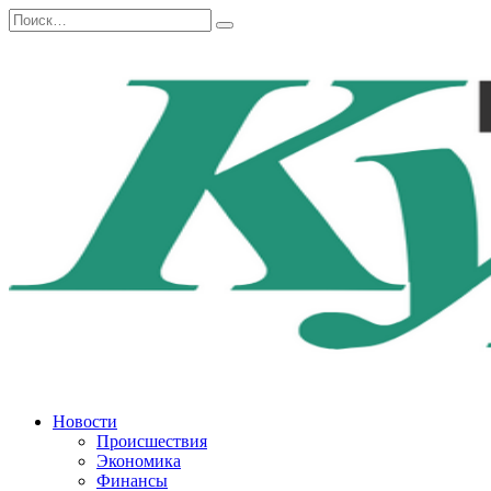
Перейти
Search
к
for:
содержанию
Новости
Происшествия
Экономика
Финансы