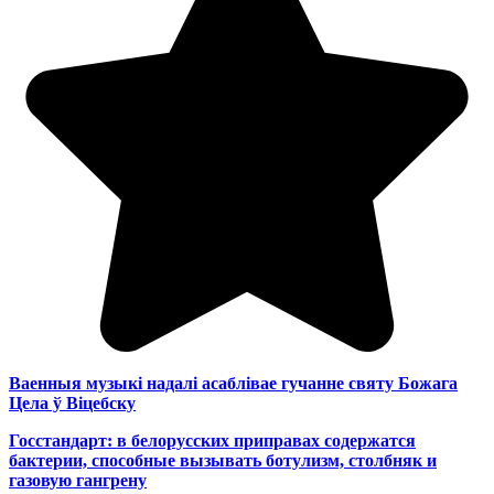
Ваенныя музыкі надалі асаблівае гучанне святу Божага
Цела ў Віцебску
Госстандарт: в белорусских приправах содержатся
бактерии, способные вызывать ботулизм, столбняк и
газовую гангрену