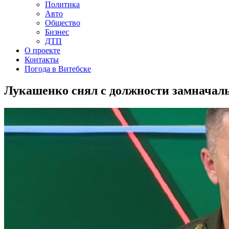
Политика
Авто
Общество
Бизнес
ДТП
О проекте
Контакты
Погода в Витебске
Лукашенко снял с должности замнача