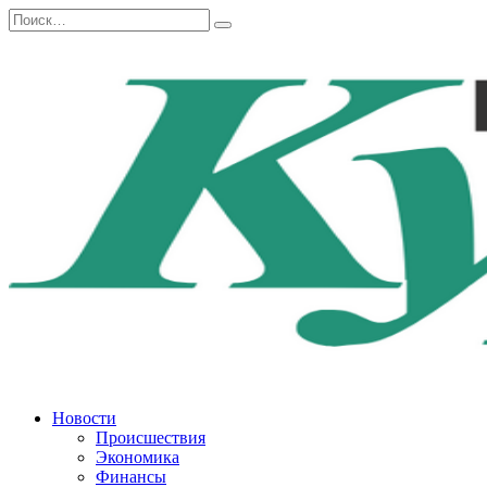
Перейти
Search
к
for:
содержанию
Новости
Происшествия
Экономика
Финансы