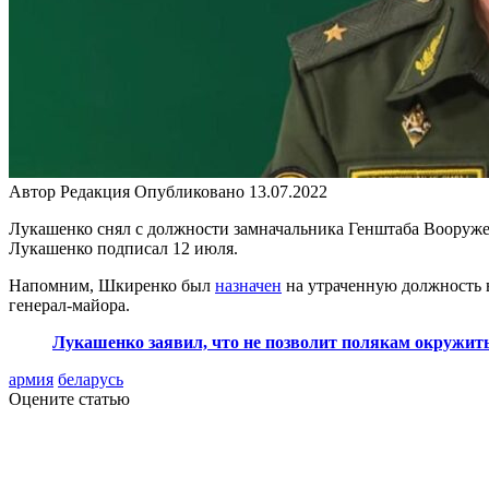
Автор
Редакция
Опубликовано
13.07.2022
Лукашенко снял с должности замначальника Генштаба Воору
Лукашенко подписал 12 июля.
Напомним, Шкиренко был
назначен
на утраченную должность в
генерал-майора.
Лукашенко заявил, что не позволит полякам окружит
армия
беларусь
Оцените статью