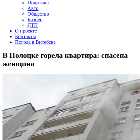
Политика
Авто
Общество
Бизнес
ДТП
О проекте
Контакты
Погода в Витебске
В Полоцке горела квартира: спасена
женщина