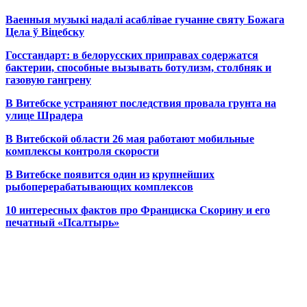
Ваенныя музыкі надалі асаблівае гучанне святу Божага
Цела ў Віцебску
Госстандарт: в белорусских приправах содержатся
бактерии, способные вызывать ботулизм, столбняк и
газовую гангрену
В Витебске устраняют последствия провала грунта на
улице Шрадера
В Витебской области 26 мая работают мобильные
комплексы контроля скорости
В Витебске появится один из
крупнейших
рыбоперерабатывающих комплексов
10 интересных фактов про Франциска Скорину и его
печатный «Псалтырь»