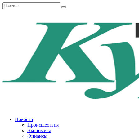
Перейти
Search
к
for:
содержанию
Новости
Происшествия
Экономика
Финансы