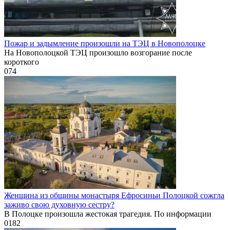
Пожар и задымление произошли на ТЭЦ в Новополоцке
На Новополоцкой ТЭЦ произошло возгорание после
короткого
0
74
Женщина из общины монастыря Ефросиньи Полоцкой сожгла
заживо свою духовную сестру?
В Полоцке произошла жестокая трагедия. По информации
0
182