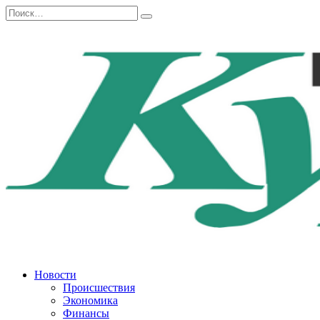
Перейти
Search
к
for:
содержанию
Новости
Происшествия
Экономика
Финансы