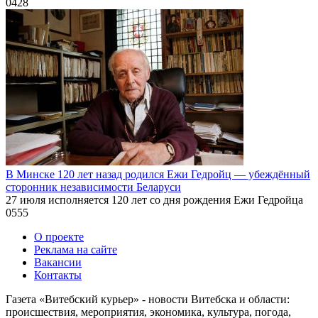
0
428
В Минске 120 лет назад родился Ежи Гедройц — убеждённый
сторонник независимости Беларуси
27 июля исполняется 120 лет со дня рождения Ежи Гедройца
0
555
О проекте
Реклама на сайте
Вакансии
Контакты
Газета «Витебский курьер» - новости Витебска и области:
происшествия, мероприятия, экономика, культура, погода,