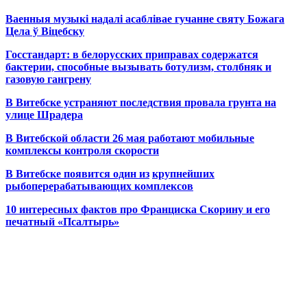
Ваенныя музыкі надалі асаблівае гучанне святу Божага
Цела ў Віцебску
Госстандарт: в белорусских приправах содержатся
бактерии, способные вызывать ботулизм, столбняк и
газовую гангрену
В Витебске устраняют последствия провала грунта на
улице Шрадера
В Витебской области 26 мая работают мобильные
комплексы контроля скорости
В Витебске появится один из
крупнейших
рыбоперерабатывающих комплексов
10 интересных фактов про Франциска Скорину и его
печатный «Псалтырь»