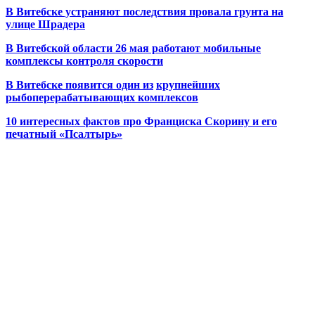
В Витебске устраняют последствия провала грунта на
улице Шрадера
В Витебской области 26 мая работают мобильные
комплексы контроля скорости
В Витебске появится один из
крупнейших
рыбоперерабатывающих комплексов
10 интересных фактов про Франциска Скорину и его
печатный «Псалтырь»