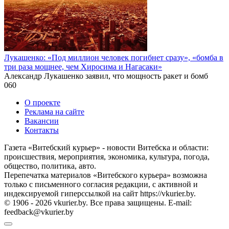
Лукашенко: «Под миллион человек погибнет сразу», «бомба в
три раза мощнее, чем Хиросима и Нагасаки»
Александр Лукашенко заявил, что мощность ракет и бомб
0
60
О проекте
Реклама на сайте
Вакансии
Контакты
Газета «Витебский курьер» - новости Витебска и области:
происшествия, мероприятия, экономика, культура, погода,
общество, политика, авто.
Перепечатка материалов «Витебского курьера» возможна
только с письменного согласия редакции, с активной и
индексируемой гиперссылкой на сайт https://vkurier.by.
© 1906 - 2026 vkurier.by. Все права защищены. E-mail:
feedback@vkurier.by