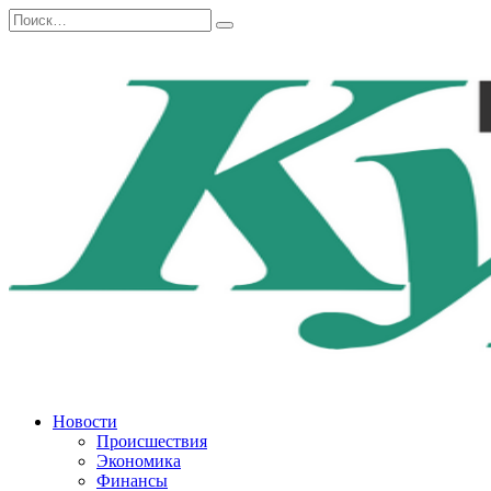
Перейти
Search
к
for:
содержанию
Новости
Происшествия
Экономика
Финансы