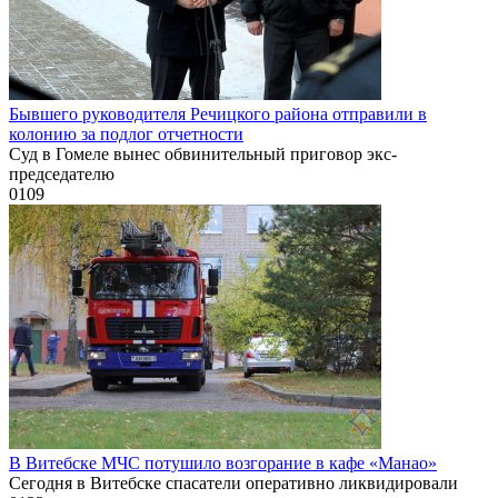
Бывшего руководителя Речицкого района отправили в
колонию за подлог отчетности
Суд в Гомеле вынес обвинительный приговор экс-
председателю
0
109
В Витебске МЧС потушило возгорание в кафе «Манао»
Сегодня в Витебске спасатели оперативно ликвидировали