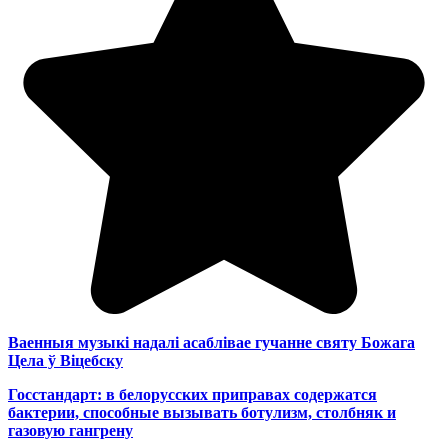
Ваенныя музыкі надалі асаблівае гучанне святу Божага
Цела ў Віцебску
Госстандарт: в белорусских приправах содержатся
бактерии, способные вызывать ботулизм, столбняк и
газовую гангрену