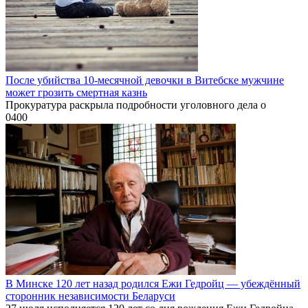
После убийства 10-месячной девочки в Витебске мужчине
может грозить смертная казнь
Прокуратура раскрыла подробности уголовного дела о
0
400
В Минске 120 лет назад родился Ежи Гедройц — убеждённый
сторонник независимости Беларуси