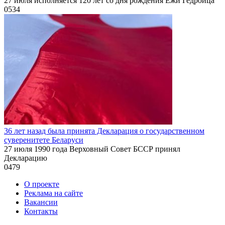
27 июля исполняется 120 лет со дня рождения Ежи Гедройца
0
534
36 лет назад была принята Декларация о государственном
суверенитете Беларуси
27 июля 1990 года Верховный Совет БССР принял
Декларацию
0
479
О проекте
Реклама на сайте
Вакансии
Контакты