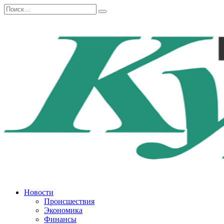
Перейти
Search
к
for:
содержанию
Новости
Происшествия
Экономика
Финансы