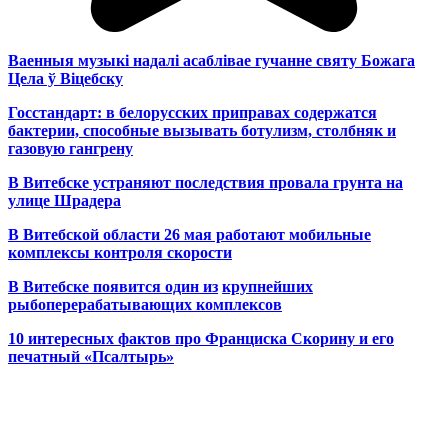
Ваенныя музыкі надалі асаблівае гучанне святу Божага
Цела ў Віцебску
Госстандарт: в белорусских приправах содержатся
бактерии, способные вызывать ботулизм, столбняк и
газовую гангрену
В Витебске устраняют последствия провала грунта на
улице Шрадера
В Витебской области 26 мая работают мобильные
комплексы контроля скорости
В Витебске появится один из
крупнейших
рыбоперерабатывающих комплексов
10 интересных фактов про Франциска Скорину и его
печатный «Псалтырь»