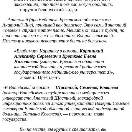
заключению, что там и без вас могут обойтись
,
— поручил белорусский лидер.
— Анатолий (председатель Брестского облисполкома
Анатолий Лис), принимай как должное. Это самый знающий
человек в стране в этом плане. Мешать он вам не будет, но
спросить он сможет с любого там. Вопрос серьезный.
Поэтому никакого невосприятия быть не должно».
«Владимиру Каранику в помощь
Карпицкий
Александр Сергеевич
и
Кроткова
Елена
Николаевна
(главврач Брестской областной
клинической больницы и ректор Гродненского
государственного медицинского университета)»,
— добавил Президент.
«В Витебской области —
Щастный, Семенов, Ковалева
(ректор Витебского государственного медицинского
университета Анатолий Щастный, завкафедрой
инфекционных болезней этого университета Валерий Семенов
и главврач Витебской областной клинической инфекционной
больницы Татьяна Ковалева),
— перечислил глава
государства.
— Вы на месте, вы крупные специалисты, вы