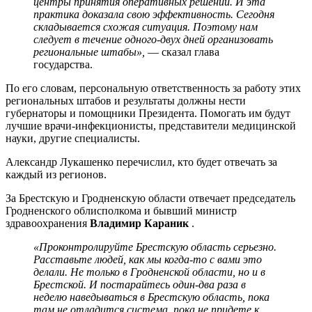
центры принятия оперативных решений. И эта
практика доказала свою эффективность. Сегодня
складывается схожая ситуация. Поэтому нам
следует в течение одного-двух дней организовать
региональные штабы»,
— сказал глава
государства.
По его словам, персональную ответственность за работу этих
региональных штабов и результаты должны нести
губернаторы и помощники Президента. Помогать им будут
лучшие врачи-инфекционисты, представители медицинской
науки, другие специалисты.
Александр Лукашенко перечислил, кто будет отвечать за
каждый из регионов.
За Брестскую и Гродненскую области отвечает председатель
Гродненского облисполкома и бывший министр
здравоохранения
Владимир Караник
.
«Проконтролируйте Брестскую область серьезно.
Расставьте людей, как мы когда-то с вами это
делали. Не только в Гродненской области, но и в
Брестской. И постарайтесь один-два раза в
неделю наведываться в Брестскую область, пока
там не отладится система, пока не придете к