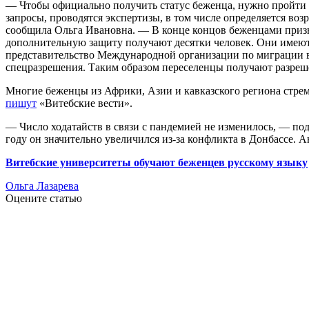
— Чтобы официально получить статус беженца, нужно пройти 
запросы, проводятся экспертизы, в том числе определяется в
сообщила Ольга Ивановна. — В конце концов беженцами призна
дополнительную защиту получают десятки человек. Они имеют т
представительство Международной организации по миграции в 
спецразрешения. Таким образом переселенцы получают разреш
Многие беженцы из Африки, Азии и кавказского региона стрем
пишут
«Витебские вести».
— Число ходатайств в связи с пандемией не изменилось, — под
году он значительно увеличился из-за конфликта в Донбассе.
Витебские университеты обучают беженцев русскому языку
Ольга Лазарева
Оцените статью