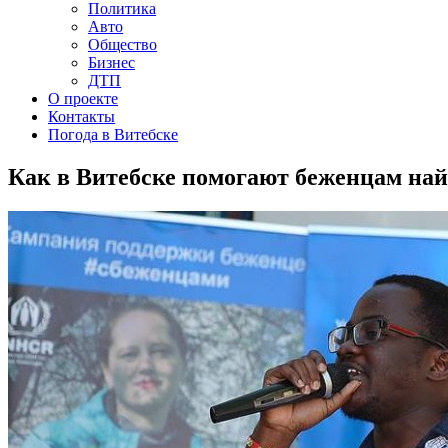
Политика
Авто
Общество
Бизнес
ДТП
О проекте
Контакты
Погода в Витебске
Как в Витебске помогают беженцам най