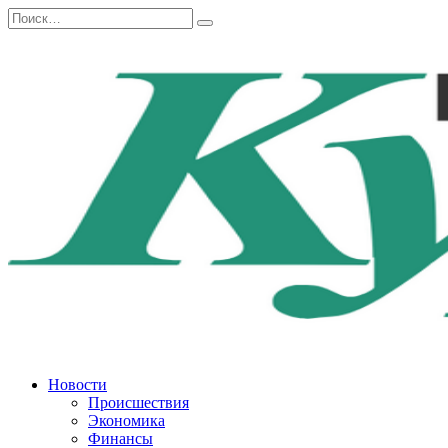
Перейти
Search
к
for:
содержанию
Новости
Происшествия
Экономика
Финансы