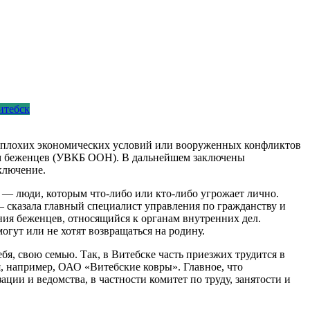
итебск
а плохих экономических условий или вооруженных конфликтов
ам беженцев (УВКБ ООН). В дальнейшем заключены
ключение.
 — люди, которым что-либо или кто-либо угрожает лично.
— сказала главный специалист управления по гражданству и
ния беженцев, относящийся к органам внутренних дел.
огут или не хотят возвращаться на родину.
бя, свою семью. Так, в Витебске часть приезжих трудится в
я, например, ОАО «Витебские ковры». Главное, что
ции и ведомства, в частности комитет по труду, занятости и