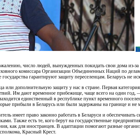
В
ожалению, число людей, вынужденных покидать свои дома из-з
Верховного комиссара Организации Объединенных Наций по дел
 государства гарантируют защиту переселенцам. Беларусь не ис
 или дополнительную защиту у нас в стране. Первая категория
ствий. Им дают временное прибежище, чаще всего на один год, 
находится единственный в республике пункт временного поселе
торые прибыли в Беларусь или были задержаны на границе и не м
ель имеет право законно работать в Беларуси и обеспечивать се
ками. Также есть те, кого берут на государственные предприяти
ия, как для иностранцев. В адаптации помогают разные организа
сполкома, Красный Крест.