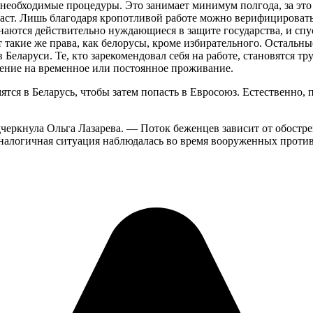
необходимые процедуры. Это занимает минимум полгода, за это
озраст. Лишь благодаря кропотливой работе можно верифицирова
ются действительно нуждающиеся в защите государства, и спуст
акие же права, как белорусы, кроме избирательного. Остальные
Беларуси. Те, кто зарекомендовал себя на работе, становятся
ение на временное или постоянное проживание.
ятся в Беларусь, чтобы затем попасть в Евросоюз. Естественно
черкнула Ольга Лазарева. — Поток беженцев зависит от обостре
 Аналогичная ситуация наблюдалась во время вооруженных проти