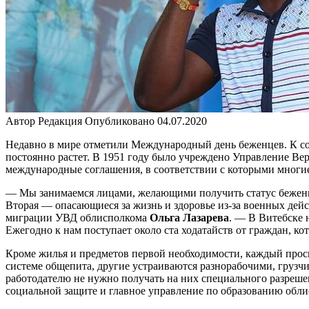
Автор
Редакция
Опубликовано
04.07.2020
Недавно в мире отметили Международный день беженцев. К с
постоянно растет. В 1951 году было учреждено Управление 
международные соглашения, в соответствии с которыми многие
— Мы занимаемся лицами, желающими получить статус беженца
Вторая — опасающиеся за жизнь и здоровье из-за военных дей
миграции УВД облисполкома
Ольга Лазарева
. — В Витебске 
Ежегодно к нам поступает около ста ходатайств от граждан, ко
Кроме жилья и предметов первой необходимости, каждый просит
системе общепита, другие устраиваются разнорабочими, грузчи
работодателю не нужно получать на них специального разрешен
социальной защите и главное управление по образованию обли