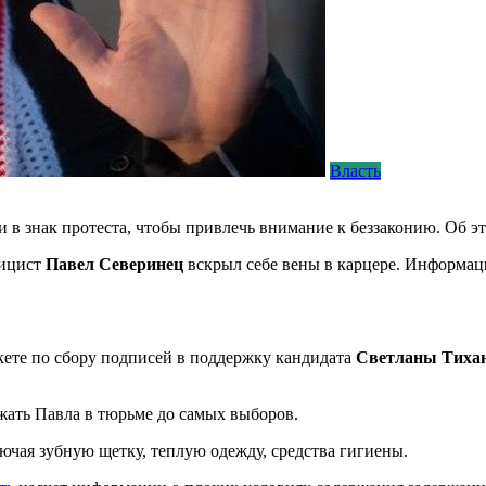
Власть
и в знак протеста, чтобы привлечь внимание к беззаконию. Об э
лицист
Павел Северинец
вcкрыл себе вены в карцере. Информац
кете по сбору подписей в поддержку кандидата
Светланы Тиха
ржать Павла в тюрьме до самых выборов.
лючая зубную щетку, теплую одежду, средства гигиены.