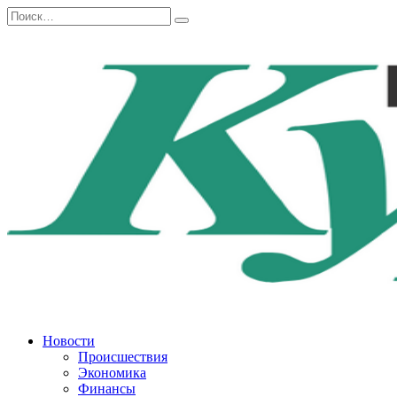
Перейти
Search
к
for:
содержанию
Новости
Происшествия
Экономика
Финансы