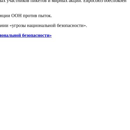
ых участников пикетов и мирных акций. Евросоюз обеспокоен
венции ООН против пыток.
ании «угрозы национальной безопасности».
ональной безопасности»