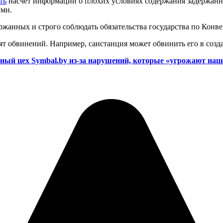
ть
насчет информации о плохих условиях содержания задержанн
ыми.
ржанных и строго соблюдать обязательства государства по Кон
т обвинений. Например, санстанция может обвинить его в созд
й цех Symbal.by из-за нарушений, которые «угрожают наци