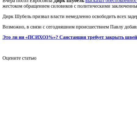
Вчера посол Евросоюза
Дирк Шубель
высказал обеспокоеннос
жестоком обращением силовиков с политическими заключенн
Дирк Шубель призвал власти немедленно освободить всех заде
Возможно, в связи с сегодняшним происшествием Павлу добавя
Это ли ни «ПСИХО3%»? Cанстанция требует закрыть швейны
Оцените статью