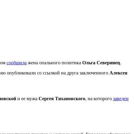
том
сообщила
жена опального политика
Ольга Северинец
.
ию опубликовали со ссылкой на друга заключенного
Алексея
новской
и ее мужа
Сергея Тихановского
, на которого
заведен