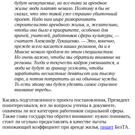
будут неокупаемые, но все-таки за арендное
жилье люди платят немало. Поэтому я бы не
сказал, что это такой уже страшно убыточный
проект. Надо нам шире разворачивать
строительство арендного жилья, и, желательно,
чтобы оно было в приоритете, особенно для
врачей, учителей, работников сферы культуры, —
считает Александр Лукашенко. — Это, конечно,
прежде всего касается наших регионов, да и в
Минске немало проблем по этим специалистам.
Но очень важно, чтобы мы обратили внимание на
регионы. Тогда и текучесть кадров уменьшится, и
люди не будут за границу уезжать, чтобы
заработать несчастные девятьсот или тысячу
евро, а потом потратить их на обычные нужды.
То есть этому мы будем уделять самое серьезное
внимание впредь».
Касаясь подготовленного проекта постановления, Президент
поинтересовался, все ли вопросы учтены в документе,
охвачены ли все категории работников социальной сферы.
Также глава государства обратил внимание: нужно понимать,
стоит ли огульно предоставлять в качестве льготы
понижающий коэффициент при аренде жилья,
пишет
БелТА.