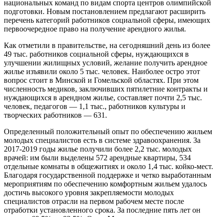
национальных команд по видам спорта центров олимпийской
подготовки. Новым постановлением предлагают расширить
перечень категорий работников социальной сферы, имеющих
первоочередное право на получение арендного жилья.
Как отметили в правительстве, на сегодняшний день из более
49 тыс. работников социальной сферы, нуждающихся в
улучшении жилищных условий, желание получить арендное
жилье изъявили около 5 тыс. человек. Наиболее остро этот
вопрос стоит в Минской и Гомельской областях. При этом
численность медиков, заключивших пятилетние контракты и
нуждающихся в арендном жилье, составляет почти 2,5 тыс.
человек, педагогов — 1,1 тыс., работников культуры и
творческих работников — 631.
Определенный положительный опыт по обеспечению жильем
молодых специалистов есть в системе здравоохранения. За
2017-2019 годы жилье получили более 2,2 тыс. молодых
врачей: им были выделены 572 арендные квартиры, 534
отдельные комнаты в общежитиях и около 1,4 тыс. койко-мест.
Благодаря государственной поддержке и четко выработанным
мероприятиям по обеспечению комфортным жильем удалось
достичь высокого уровня закрепляемости молодых
специалистов отрасли на первом рабочем месте после
отработки установленного срока. За последние пять лет он