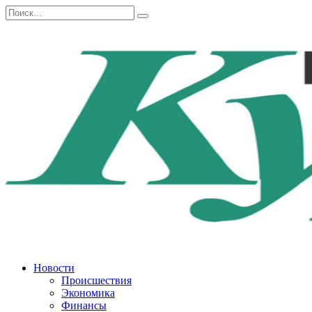
Перейти
Search
к
for:
содержанию
Новости
Происшествия
Экономика
Финансы