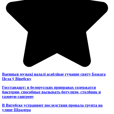
Ваенныя музыкі надалі асаблівае гучанне святу Божага
Цела ў Віцебску
Госстандарт: в белорусских приправах содержатся
бактерии, способные вызывать ботулизм, столбняк и
газовую гангрену
В Витебске устраняют последствия провала грунта на
улице Шрадера