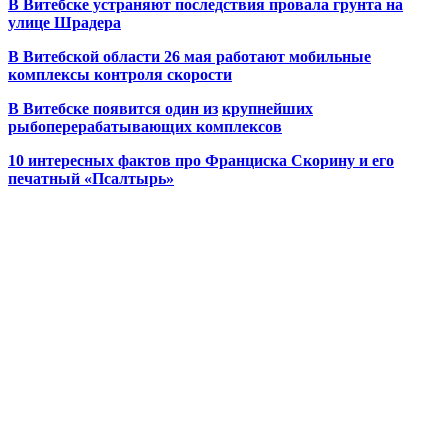
В Витебске устраняют последствия провала грунта на
улице Шрадера
В Витебской области 26 мая работают мобильные
комплексы контроля скорости
В Витебске появится один из
крупнейших
рыбоперерабатывающих комплексов
10 интересных фактов про Франциска Скорину и его
печатный «Псалтырь»