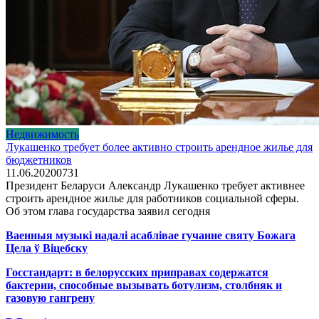
Недвижимость
Лукашенко требует более активно строить арендное жилье для
бюджетников
11.06.2020
0
731
Президент Беларуси Александр Лукашенко требует активнее
строить арендное жилье для работников социальной сферы.
Об этом глава государства заявил сегодня
Ваенныя музыкі надалі асаблівае гучанне святу Божага
Цела ў Віцебску
Госстандарт: в белорусских приправах содержатся
бактерии, способные вызывать ботулизм, столбняк и
газовую гангрену