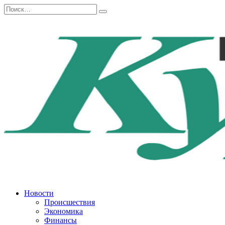
Перейти
Search
к
for:
содержанию
Новости
Происшествия
Экономика
Финансы