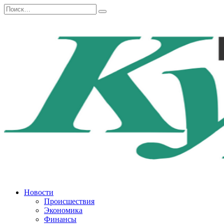
Перейти
Search
к
for:
содержанию
Новости
Происшествия
Экономика
Финансы