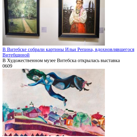
В Витебске собрали картины Ильи Репина, вдохновлявшегося
Витебщиной
В Художественном музее Витебска открылась выставка
0
609