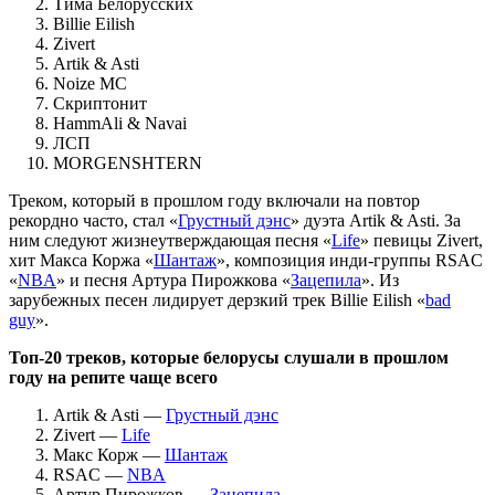
Тима Белорусских
Billie Eilish
Zivert
Artik & Asti
Noize MC
Скриптонит
HammAli & Navai
ЛСП
MORGENSHTERN
Треком, который в прошлом году включали на повтор
рекордно часто, стал «
Грустный дэнс
» дуэта Artik & Asti. За
ним следуют жизнеутверждающая песня «
Life
» певицы Zivert,
хит Макса Коржа «
Шантаж
», композиция инди-группы RSAC
«
NBA
» и песня Артура Пирожкова «
Зацепила
». Из
зарубежных песен лидирует дерзкий трек Billie Eilish «
bad
guy
».
Топ-20 треков, которые белорусы слушали в прошлом
году на репите чаще всего
Artik & Asti —
Грустный дэнс
Zivert —
Life
Макс Корж —
Шантаж
RSAC —
NBA
Артур Пирожков —
Зацепила