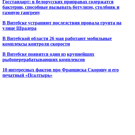
Госстандарт: в белорусских приправах содержатся
бактерии, способные вызывать ботулизм, столбняк и
газовую гангрену
В Витебске устраняют последствия провала грунта на
улице Шрадера
В Витебской области 26 мая работают мобильные
комплексы контроля скорости
В Витебске появится один из
крупнейших
рыбоперерабатывающих комплексов
10 интересных фактов про Франциска Скорину и его
печатный «Псалтырь»