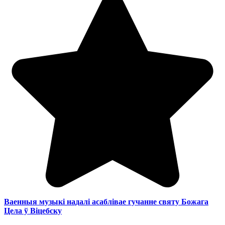
Ваенныя музыкі надалі асаблівае гучанне святу Божага
Цела ў Віцебску