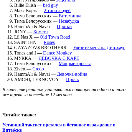
Billie Eilish —
bad guy
Макс Корж —
2 типа людей
Тима Белорусских —
Витаминка
Тима Белорусских —
Незабудка
HammAli & Navai —
Прятки
JONY —
Комета
Lil Nas X —
Old Town Road
SAINt JHN —
Roses
GAYAZOV$ BROTHER$ —
Увезите меня на Дип-хаус
Tones and I —
Dance Monkey
МУККА —
ДЕВОЧКА С КАРЕ
Тима Белорусских —
Мокрые кроссы
Zivert —
Credo
HammAli & Navai —
Девочка-война
AMCHI, TERNOVOY —
Прочь
В качестве репитов учитывались повторения одного и того
же трека за последние 12 месяцев.
Читайте также:
Уставший таксист врезался в бетонное ограждение в
Витебске