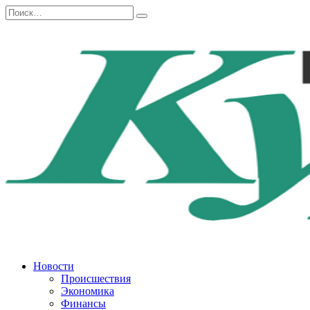
Перейти
Search
к
for:
содержанию
Новости
Происшествия
Экономика
Финансы