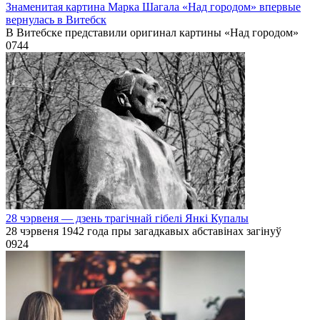
Знаменитая картина Марка Шагала «Над городом» впервые
вернулась в Витебск
В Витебске представили оригинал картины «Над городом»
0
744
28 чэрвеня — дзень трагічнай гібелі Янкі Купалы
28 чэрвеня 1942 года пры загадкавых абставінах загінуў
0
924