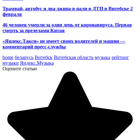
Трамвай, автобус и два джипа в пали в ДТП в Витебске 2
февраля
46 человек умерли за один день от коронавируса. Первая
смерть за пределами Китая
«Яндекс.Такси» не имеет своих водителей и машин —
комментарий пресс-службы
home
беларусь
Витебск
Витебская область
музыка
рейтинг
музыки
Яндекс.Музыка
Оцените статью