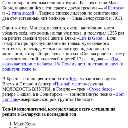
Самым зарепиченным исполнителем в Беларуси стал Макс
Корж, ворвавшийся в топ сразу с двумя треками — «
Шантаж
»
и «
2 типа людей
». Также в списке лидеров по репитам еще
два отечественных хит-мейкера — Тима Белорусских и ЛСП.
Один житель Минска, вероятно, очень настойчиво хотел
убедить себя, что жизнь не так уж плоха, и послушал 1355 раз
на репите свежий трек Future и Drake «
Life Is Good
». Если
говорить про прослушивание не только музыкального
контента, то рекордсменом по повтору подкастов стал
минчанин, который прослушал эпизод «Сперва роди» на тему
взаимоотношений родителей и детей 17 раз подряд — «
Ты,
оказывается, мне набрехал?!» Почему дети постоянно врут (и
родители тоже!)
».
В Бресте активно репитили хит «
Дим
» украинского дуэта
Время и Стекло и бэнгер «
Пьяный мастер
» группы
МОЛОДОСТЬ ВНУТРИ, в Гомеле — трек «
Сухое белое
»
рэпера T-killah, а в Солигорске — воинственную песню «
Born
For This
» американской рок-группы The Score.
Топ-10 исполнителей, которых чаще всего слушали на
репите в Беларуси за последний год
Макс Корж