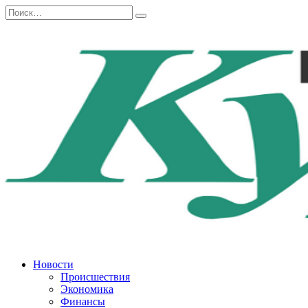
Перейти
Search
к
for:
содержанию
Новости
Происшествия
Экономика
Финансы