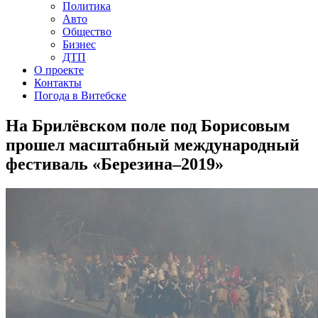
Политика
Авто
Общество
Бизнес
ДТП
О проекте
Контакты
Погода в Витебске
На Брилёвском поле под Борисовым
прошел масштабный международный
фестиваль «Березина–2019»