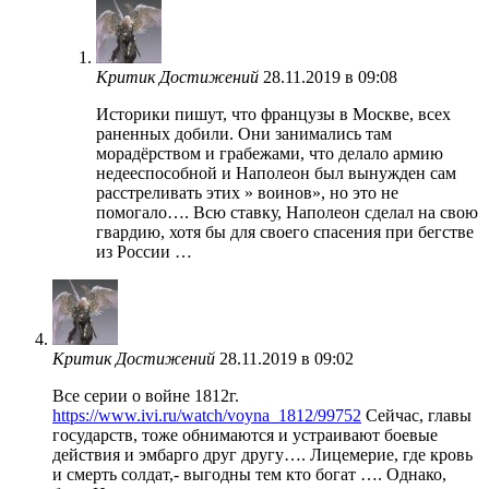
Критик Достижений
28.11.2019 в 09:08
Историки пишут, что французы в Москве, всех
раненных добили. Они занимались там
морадёрством и грабежами, что делало армию
недееспособной и Наполеон был вынужден сам
расстреливать этих » воинов», но это не
помогало…. Всю ставку, Наполеон сделал на свою
гвардию, хотя бы для своего спасения при бегстве
из России …
Критик Достижений
28.11.2019 в 09:02
Все серии о войне 1812г.
https://www.ivi.ru/watch/voyna_1812/99752
Сейчас, главы
государств, тоже обнимаются и устраивают боевые
действия и эмбарго друг другу…. Лицемерие, где кровь
и смерть солдат,- выгодны тем кто богат …. Однако,