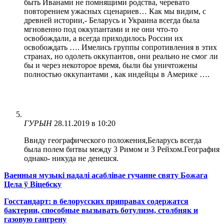
быть Иванами не помнящими родства, черевато
повторением ужасных сценариев… Как мы видим, с
древней истории,- Беларусь и Украина всегда была
мгновенно под оккупантами и не они что-то
освобождали, а всегда приходилось России их
освобождать …. Имелись группы сопротивления в этих
странах, но одолеть оккупантов, они реально не смог ли
бы и через некоторое время, были бы уничтожены
полностью оккупантами , как индейцы в Америке ….
ГУРЫН
28.11.2019 в 10:20
Ввиду географического положения,Беларусь всегда
была полем битвы между 3 Римом и 3 Рейхом.География
однако- никуда не денешся.
Ваенныя музыкі надалі асаблівае гучанне святу Божага
Цела ў Віцебску
Госстандарт: в белорусских приправах содержатся
бактерии, способные вызывать ботулизм, столбняк и
газовую гангрену