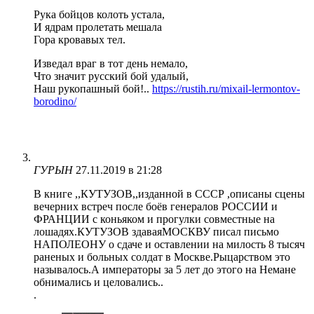
Рука бойцов колоть устала,
И ядрам пролетать мешала
Гора кровавых тел.
Изведал враг в тот день немало,
Что значит русский бой удалый,
Наш рукопашный бой!..
https://rustih.ru/mixail-lermontov-
borodino/
ГУРЫН
27.11.2019 в 21:28
В книге ,,КУТУЗОВ,,изданной в СССР ,описаны сцены
вечерних встреч после боёв генералов РОССИИ и
ФРАНЦИИ с коньяком и прогулки совместные на
лошадях.КУТУЗОВ здаваяМОСКВУ писал письмо
НАПОЛЕОНУ о сдаче и оставлении на милость 8 тысяч
раненых и больных солдат в Москве.Рыцарством это
называлось.А императоры за 5 лет до этого на Немане
обнимались и целовались..
.