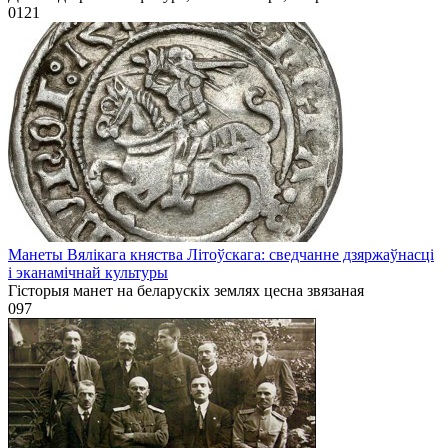
0
121
Манеты Вялікага княства Літоўскага: сведчанне дзяржаўнасці
і эканамічнай культуры
Гісторыя манет на беларускіх землях цесна звязаная
0
97