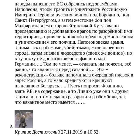
народы нынешнего ЕС собрались под знамёнами
Наполеона, чтобы грабить и уничтожить Российскую
Империю. Героизм русских воинов под Бородино, под
Санкт-Петербургом, а затем жестокие бои под
Малоярославцем с хорошей тактикой Кутузова по
преследованию и добиванию врагов по разорённой ими
территории ,- привели к полной победе над Наполеоном
и уничтожением его полчищ. Напоеоновская армия,
занималась грабежами, убийствами, жгли деревни и
города, затем впали в людоедство (своих же воинов), но
в ту эпоху не достигли зверств фашистской
Германии….. Тем не менее, — отдавать им почести, всё
равно, что кланяться перед сатаной….. Эта »
реконструкция» больше напоминала очередной плевок в
адрес России, а то мало кредитуют и крышуют
нынешнюю Беларусь….. Пусть попросят Францию,
взять Р.Б. на содержание, а то Ливию уже они в друзья
записали, потом недавно разорили и разбомбили, так
что вакантное место имеется ……
Критик Достижений
27.11.2019 в 10:52