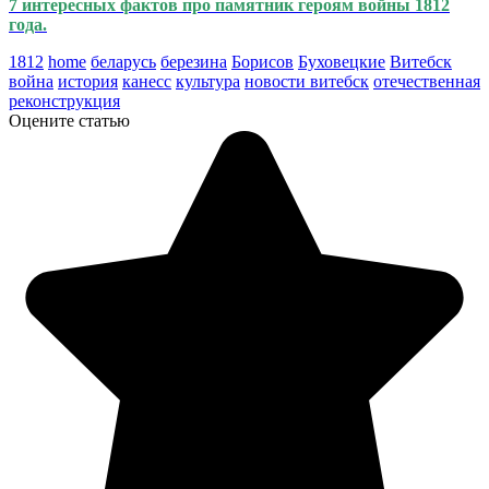
7 интересных фактов про памятник героям войны 1812
года.
1812
home
беларусь
березина
Борисов
Буховецкие
Витебск
война
история
канесс
культура
новости витебск
отечественная
реконструкция
Оцените статью