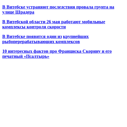
В Витебске устраняют последствия провала грунта на
улице Шрадера
В Витебской области 26 мая работают мобильные
комплексы контроля скорости
В Витебске появится один из
крупнейших
рыбоперерабатывающих комплексов
10 интересных фактов про Франциска Скорину и его
печатный «Псалтырь»