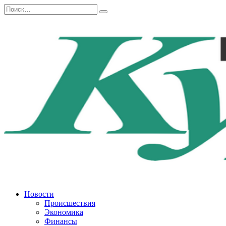
Перейти
Search
к
for:
содержанию
Новости
Происшествия
Экономика
Финансы