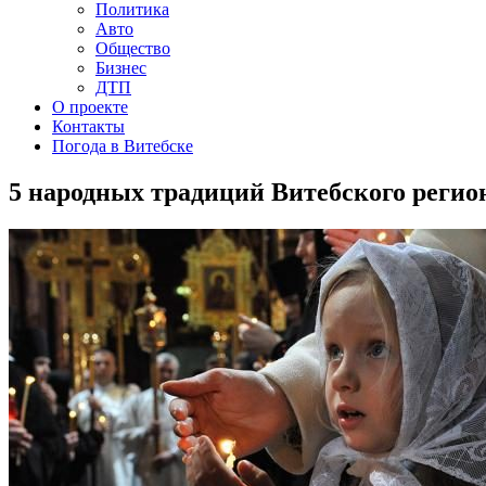
Политика
Авто
Общество
Бизнес
ДТП
О проекте
Контакты
Погода в Витебске
5 народных традиций Витебского регион