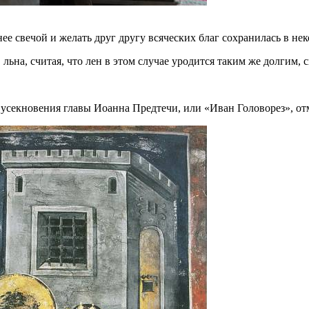
нее свечой и желать друг другу всяческих благ сохранилась в не
ьна, считая, что лен в этом случае уродится таким же долгим, 
усекновения главы Иоанна Предтечи, или «Иван Головорез», отм