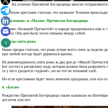
На успение Пресвятой Богородицы многие отправляются в
Витебские крестьяне считали, что название Успения происходи
2. «Большая» и «Малая» Пречистая Богородицы
Помимо «Большой Пречистой» в народе праздновалась еще и «
стилю). Оба дня были тесно связаны между собой.
3. Когда сеять рожь
5
Наши предки считали, что рожь лучше всего сеять за неделю до 
при любой погоде будет держаться крепко.
Не рекомендовалось сеять рожь за два дня до «Малой Пречистой
Бог пустил в расщелину воду, которая должна была разрушить
то у него уродится «чудной», ни на что не похожий хлеб.
Но если крестьянин будет знать значение праздника, или кто-т
4. «Богач»
Рождество Пресвятой Богородицы также называли на Витебщине
достаток или нет.