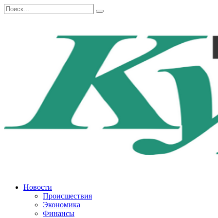
Перейти
Search
к
for:
содержанию
Новости
Происшествия
Экономика
Финансы