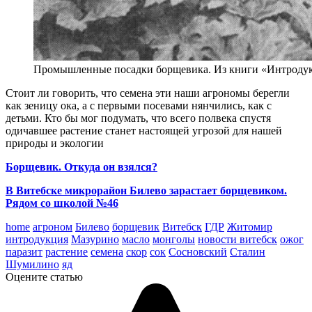
Промышленные посадки борщевика. Из книги «Интродукц
Стоит ли говорить, что семена эти наши агрономы берегли
как зеницу ока, а с первыми посевами нянчились, как с
детьми. Кто бы мог подумать, что всего полвека спустя
одичавшее растение станет настоящей угрозой для нашей
природы и экологии
Борщевик. Откуда он взялся?
В Витебске микрорайон Билево зарастает борщевиком.
Рядом со школой №46
home
агроном
Билево
борщевик
Витебск
ГДР
Житомир
интродукция
Мазурино
масло
монголы
новости витебск
ожог
паразит
растение
семена
скор
сок
Сосновский
Сталин
Шумилино
яд
Оцените статью