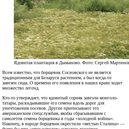
Ядовитая плантация в Дыманово. Фото: Сергей Мартино
Всем известно, что борщевик Сосновского не является
традиционным для Беларуси растением, а был когда-то
завезен сюда. О времени его появления в наших краях ходит
множество легенд.
Кто-то утверждает, что ядовитый сорняк завезли монголо-
татары, раскидывавшие его семена вдоль дорог для
уничтожения посевов. Другие приписывают это
американским спецслужбам, якобы сбрасывавшим с
самолетов семена борщевика в годы «холодной войны».
Наконец, в народе борщевик окрестили «местью Сталина» —
будто бы при «отце народов» началось массовое