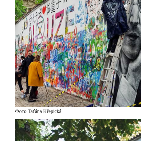
Фото Taťána Křepická