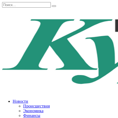
Перейти
Search
к
for:
содержанию
Новости
Происшествия
Экономика
Финансы