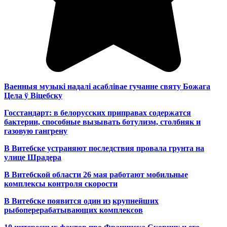
Ваенныя музыкі надалі асаблівае гучанне святу Божага
Цела ў Віцебску
Госстандарт: в белорусских приправах содержатся
бактерии, способные вызывать ботулизм, столбняк и
газовую гангрену
В Витебске устраняют последствия провала грунта на
улице Шрадера
В Витебской области 26 мая работают мобильные
комплексы контроля скорости
В Витебске появится один из
крупнейших
рыбоперерабатывающих комплексов