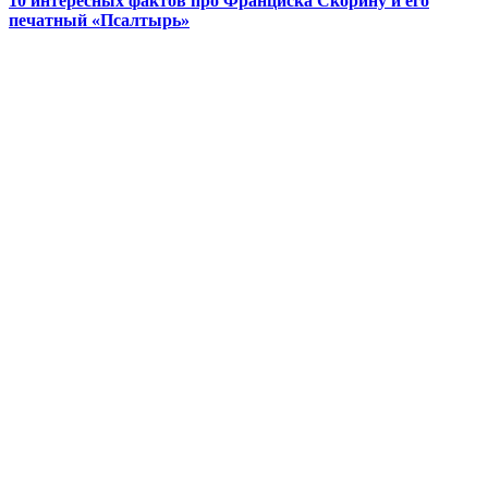
10 интересных фактов про Франциска Скорину и его
печатный «Псалтырь»