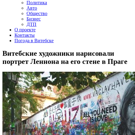
Политика
Авто
Общество
Бизнес
ДТП
О проекте
Контакты
Погода в Витебске
Витебские художники нарисовали
портрет Леннона на его стене в Праге