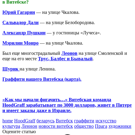
в Витебске?
Юрий Гагарин
— на улице Чкалова.
Сальвадор Дали
— на улице Белобородова.
Александр Пушкин
— у гостиницы «Лучеса».
Мэрилин Монро
— на улице Чкалова.
Был еще многострадальный
Леонов
на улице Смоленской и
еще на его месте
Трус, Балбес и Бывалый
.
Шурик
на улице Ленина.
Граффити нашего Витебска (карта).
«Как мы начали фигачить…» Витебская команда
HoodGraff зарабатывает по 3000 долларов, живет в Питере
и имеет заказы даже в Израиле.
home
HoodGraff
беларусь
Витебск
граффити
искусство
культура
Леннон
новости витебск
общество
Прага
художники
Оцените статью