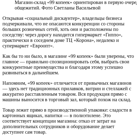
Магазин-склад «99 копеек» ориентирован в первую очере
общежитий. Фото Светланы Васильевой
Открывая «социальный дискаунтер», владельцы бизнеса
подчеркивали, что не опасаются конкуренции со стороны
больших розничных сетей, хоть они и расположены по
соседству: через дорогу находится гипермаркет «Гиппо»,
практически в соседнем доме ТЦ «Корона», недалеко и
супермаркет «Евроопт».
Как бы то ни было, в магазине «99 копеек» были уверены, что
главное — правильно спозиционировать себя, выбрать свои
конкурентные преимущества и благодаря этому успешно
развиваться в дальнейшем.
Напомним,
«99 копеек»
отличается от привычных магазинов
— здесь нет традиционных прилавков, витрин и стеллажей с
аккуратно расставленным товаром. Вся продукция прямо с
машины выносится в торговый зал, который похож на склад.
Товар лежит прямо в производственной упаковке: сладости в
картонных ящиках, напитки — в полиэтилене. Это
соответствует концепции магазина: отказ от затрат на
дополнительных сотрудников и оборудование делает
доступнее сам товар.