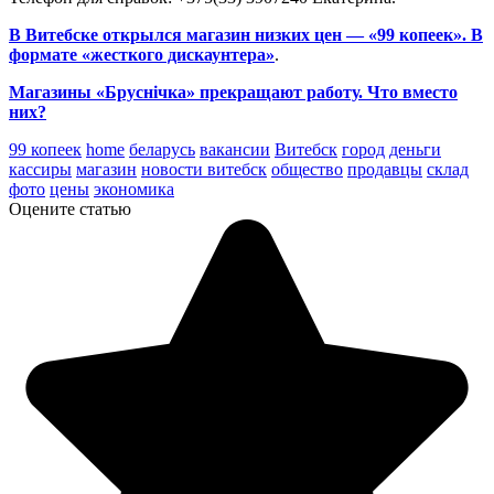
В Витебске открылся магазин низких цен — «99 копеек». В
формате «жесткого дискаунтера»
.
Магазины «Бруснічка» прекращают работу. Что вместо
них?
99 копеек
home
беларусь
вакансии
Витебск
город
деньги
кассиры
магазин
новости витебск
общество
продавцы
склад
фото
цены
экономика
Оцените статью