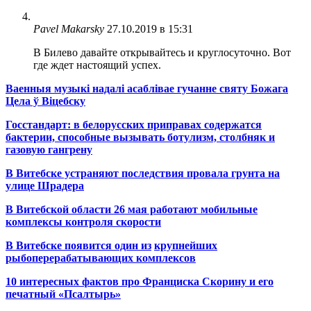
Pavel Makarsky
27.10.2019 в 15:31
В Билево давайте открывайтесь и круглосуточно. Вот
где ждет настоящий успех.
Ваенныя музыкі надалі асаблівае гучанне святу Божага
Цела ў Віцебску
Госстандарт: в белорусских приправах содержатся
бактерии, способные вызывать ботулизм, столбняк и
газовую гангрену
В Витебске устраняют последствия провала грунта на
улице Шрадера
В Витебской области 26 мая работают мобильные
комплексы контроля скорости
В Витебске появится один из
крупнейших
рыбоперерабатывающих комплексов
10 интересных фактов про Франциска Скорину и его
печатный «Псалтырь»