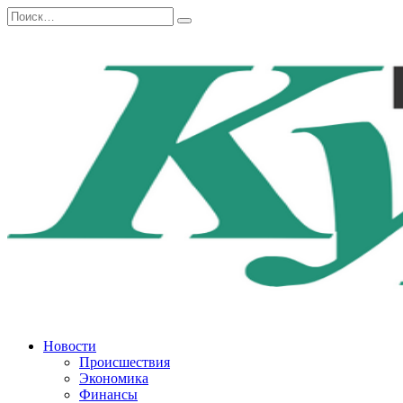
Перейти
Search
к
for:
содержанию
Новости
Происшествия
Экономика
Финансы