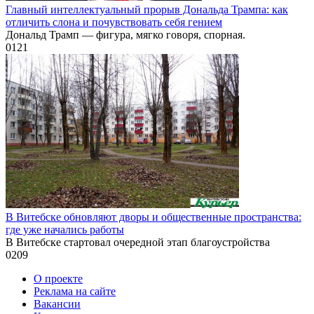
Главный интеллектуальный прорыв Дональда Трампа: как
отличить слона и почувствовать себя гением
Дональд Трамп — фигура, мягко говоря, спорная.
0
121
В Витебске обновляют дворы и общественные пространства:
где уже начались работы
В Витебске стартовал очередной этап благоустройства
0
209
О проекте
Реклама на сайте
Вакансии