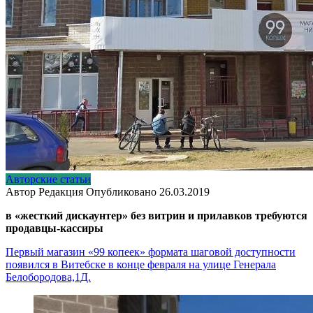
Авторские статьи
Автор
Редакция
Опубликовано
26.03.2019
в «жесткий дискаунтер» без витрин и прилавков требуются
продавцы-кассиры
Первый магазин «99 копеек» формата шаговой доступности
появился в Витебске в конце февраля на улице Генерала
Белобородова,1Д.