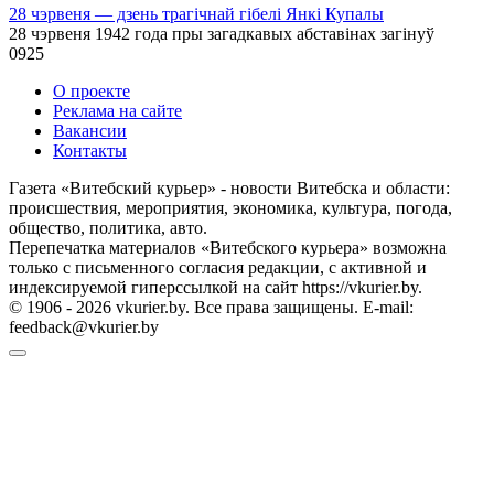
28 чэрвеня — дзень трагічнай гібелі Янкі Купалы
28 чэрвеня 1942 года пры загадкавых абставінах загінуў
0
925
О проекте
Реклама на сайте
Вакансии
Контакты
Газета «Витебский курьер» - новости Витебска и области:
происшествия, мероприятия, экономика, культура, погода,
общество, политика, авто.
Перепечатка материалов «Витебского курьера» возможна
только с письменного согласия редакции, с активной и
индексируемой гиперссылкой на сайт https://vkurier.by.
© 1906 - 2026 vkurier.by. Все права защищены. E-mail:
feedback@vkurier.by