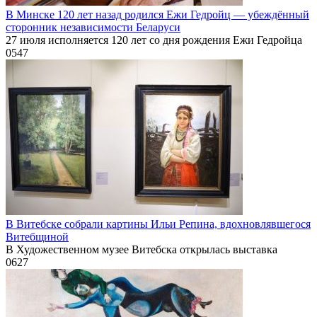
В Минске 120 лет назад родился Ежи Гедройц — убеждённый
сторонник независимости Беларуси
27 июля исполняется 120 лет со дня рождения Ежи Гедройца
0
547
В Витебске собрали картины Ильи Репина, вдохновлявшегося
Витебщиной
В Художественном музее Витебска открылась выставка
0
627