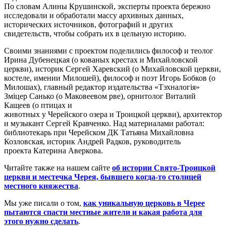
По словам Алины Крушинской, эксперты проекта бережно
исследовали и обработали массу архивных данных,
исторических источников, фотографий и других
свидетельств, чтобы собрать их в цельную историю.
Своими знаниями с проектом поделились философ и теолог
Ирина Дубенецкая (о кованых крестах и Михайловской
церкви), историк Сергей Харевский (о Михайловской церкви,
костеле, имении Милошей), философ и поэт Игорь Бобков (о
Милошах), главный редактор издательства «Тэхналогія»
Зміцер Санько (о Маковеевом рве), орнитолог Виталий
Кащеев (о птицах и
животных у Черейского озера и Троицкой церкви), архитектор
и музыкант Сергей Кравченко. Над материалами работал:
библиотекарь при Черейском ДК Татьяна Михайловна
Козловская, историк Андрей Радков, руководитель
проекта Катерина Аверкова.
Читайте также на нашем сайте
об истории Свято-Троицкой
церкви и местечка Черея, бывшего когда-то столицей
местного княжества
.
Мы уже писали о том,
как уникальную церковь в Черее
пытаются спасти местные жители и какая работа для
этого нужно сделать
.