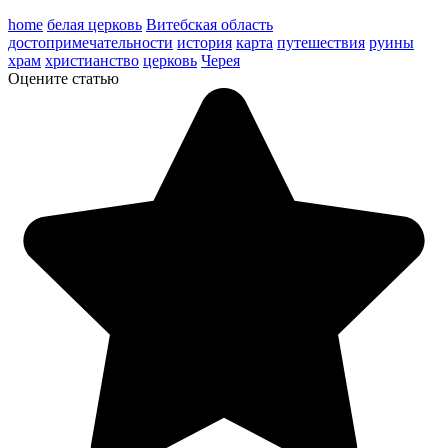
home
белая церковь
Витебская область
достопримечательности
история
карта
путешествия
руины
храм
христианство
церковь
Черея
Оцените статью