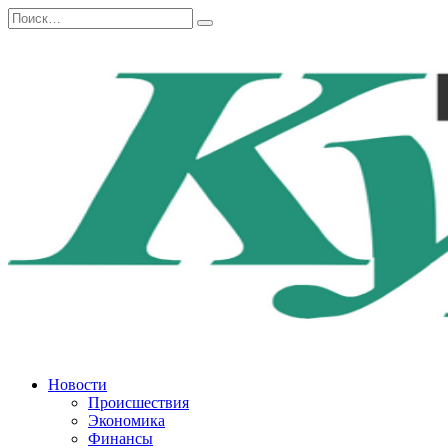
Перейти
Search
к
for:
содержанию
Новости
Происшествия
Экономика
Финансы