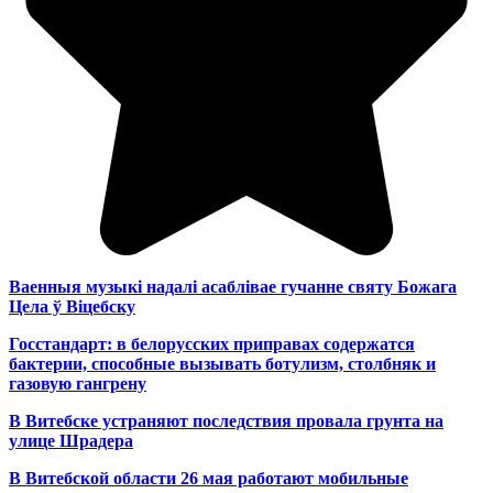
Ваенныя музыкі надалі асаблівае гучанне святу Божага
Цела ў Віцебску
Госстандарт: в белорусских приправах содержатся
бактерии, способные вызывать ботулизм, столбняк и
газовую гангрену
В Витебске устраняют последствия провала грунта на
улице Шрадера
В Витебской области 26 мая работают мобильные