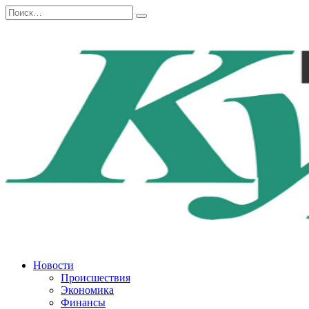
Перейти
Search
к
for:
содержанию
Новости
Происшествия
Экономика
Финансы