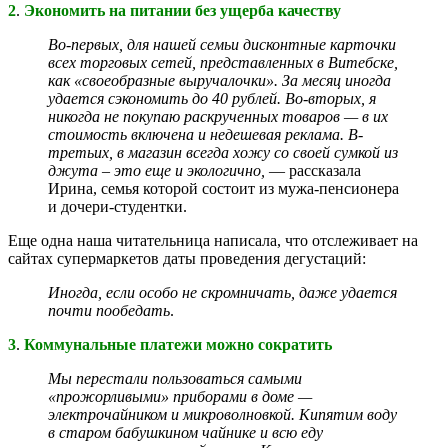
2
.
Экономить на питании без ущерба качеству
Во-первых, для нашей семьи дисконтные карточки
всех торговых сетей, представленных в Витебске,
как «своеобразные выручалочки». За месяц иногда
удается сэкономить до 40 рублей. Во-вторых, я
никогда не покупаю раскрученных товаров — в их
стоимость включена и недешевая реклама. В-
третьих, в магазин всегда хожу со своей сумкой из
джута – это еще и экологично,
— рассказала
Ирина, семья которой состоит из мужа-пенсионера
и дочери-студентки.
Еще одна наша читательница написала, что отслеживает на
сайтах супермаркетов даты проведения дегустаций:
Иногда, если особо не скромничать, даже удается
почти пообедать
.
3
.
Коммунальные платежи можно сократить
Мы перестали пользоваться самыми
«прожорливыми» приборами в доме —
электрочайником и микроволновкой. Кипятим воду
в старом бабушкином чайнике и всю еду