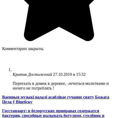
Комментарии закрыты.
Критик Достижений
27.10.2019 в 15:32
Переехать в домик в деревне, -лечиться молитвами и
ничего не потреблять !
Ваенныя музыкі надалі асаблівае гучанне святу Божага
Цела ў Віцебску
Госстандарт: в белорусских приправах содержатся
бактерии, способные вызывать ботулизм, столбняк и