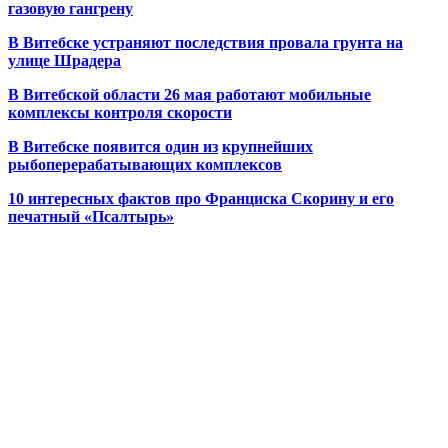
газовую гангрену
В Витебске устраняют последствия провала грунта на
улице Шрадера
В Витебской области 26 мая работают мобильные
комплексы контроля скорости
В Витебске появится один из
крупнейших
рыбоперерабатывающих комплексов
10 интересных фактов про Франциска Скорину и его
печатный «Псалтырь»