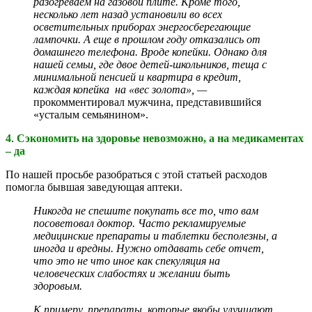
разогреваем на газовой плите. Кроме того,
несколько лет назад установили во всех
осветительных приборах энергосберегающие
лампочки. А еще в прошлом году отказались от
домашнего телефона. Вроде копейки. Однако для
нашей семьи, где двое детей-школьников, теща с
минимальной пенсией и квартира в кредит,
каждая копейка на «вес золота», —
прокомментировал мужчина, представившийся
«усталым семьянином».
4
.
Сэкономить на здоровье невозможно, а на медикаментах
– да
По нашей просьбе разобраться с этой статьей расходов
помогла бывшая заведующая аптеки.
Никогда не спешите покупать все то, что вам
посоветовал доктор. Часто рекламируемые
медицинские препараты и таблетки бесполезны, а
иногда и вредны. Нужно отдавать себе отчет,
что это не что иное как спекуляция на
человеческих слабостях и желании быть
здоровым.
К примеру, препараты, которые якобы улучшают