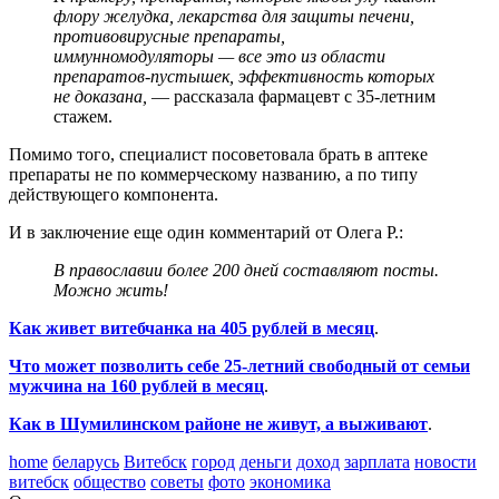
флору желудка, лекарства для защиты печени,
противовирусные препараты,
иммунномодуляторы — все это из области
препаратов-пустышек, эффективность которых
не доказана,
— рассказала фармацевт с 35-летним
стажем.
Помимо того, специалист посоветовала брать в аптеке
препараты не по коммерческому названию, а по типу
действующего компонента.
И в заключение еще один комментарий от Олега Р.:
В православии более 200 дней составляют посты.
Можно жить!
Как живет витебчанка на 405 рублей в месяц
.
Что может позволить себе 25-летний свободный от семьи
мужчина на 160 рублей в месяц
.
Как в Шумилинском районе не живут, а выживают
.
home
беларусь
Витебск
город
деньги
доход
зарплата
новости
витебск
общество
советы
фото
экономика