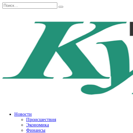
Перейти
Search
к
for:
содержанию
Новости
Происшествия
Экономика
Финансы